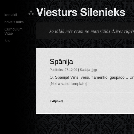
kontakti
brīvais laiks
Curriculum
Jo tālāk mēs esam no materiālās dzīves rūpē
Vitae
foto
Spānija
Publicēts: 27.12.09 | Sadaļa:
foto
O, Spānija! Vīns, vērši, flamenko, gaspačo… Un š
[Not a valid template]
« Atpakaļ