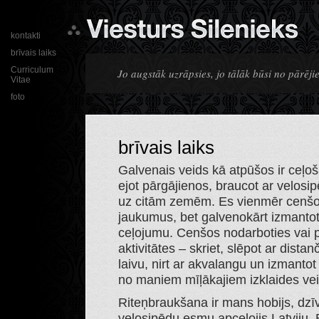
kontakti
brīvais laiks
Curriculum
Jo augstāk uzrāpsies, jo tālāk būsi no pārēji
Vitae
foto
brīvais laiks
Galvenais veids kā atpūšos ir ceļoš
ejot pārgājienos, braucot ar velosi
uz citām zemēm. Es vienmēr cenšos
jaukumus, bet galvenokārt izmantot 
ceļojumu. Cenšos nodarboties vai p
aktivitātes – skriet, slēpot ar dist
laivu, nirt ar akvalangu un izmanto
no maniem mīļākajiem izklaides veid
Riteņbraukšana ir mans hobijs, dzī
velosipēdu esmu apceļojis Latviju, B