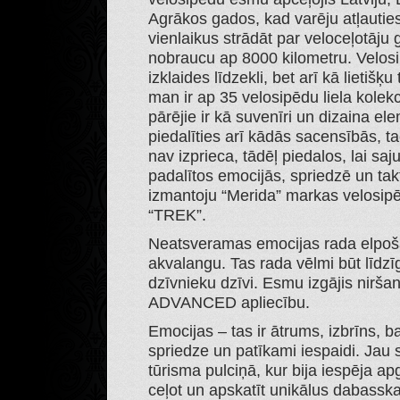
Agrākos gados, kad varēju atļautie
vienlaikus strādāt par veloceļotāju 
nobraucu ap 8000 kilometru. Velosi
izklaides līdzekli, bet arī kā lietišķ
man ir ap 35 velosipēdu liela kolekc
pārējie ir kā suvenīri un dizaina e
piedalīties arī kādās sacensībās, 
nav izprieca, tādēļ piedalos, lai s
padalītos emocijās, spriedzē un ta
izmantoju “Merida” markas velosipē
“TREK”.
Neatsveramas emocijas rada elpoš
akvalangu. Tas rada vēlmi būt līdz
dzīvnieku dzīvi. Esmu izgājis nirš
ADVANCED apliecību.
Emocijas – tas ir ātrums, izbrīns, b
spriedze un patīkami iespaidi. Jau 
tūrisma pulciņā, kur bija iespēja a
ceļot un apskatīt unikālus dabass