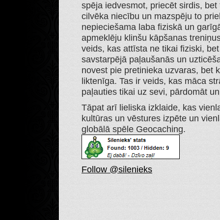
spēja iedvesmot, priecēt sirdis, bet
cilvēka niecību un mazspēju to priek
nepieciešama laba fiziskā un garīg
apmeklēju klinšu kāpšanas treniņus.
veids, kas attīsta ne tikai fiziski, bet
savstarpējā paļaušanās un uzticēša
novest pie pretinieka uzvaras, bet 
liktenīga. Tas ir veids, kas māca s
paļauties tikai uz sevi, pārdomāt un
Tāpat arī lieliska izklaide, kas vienla
kultūras un vēstures izpēte un vienl
globālā spēle Geocaching.
Follow @silenieks