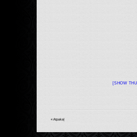
[SHOW THU
« Atpakaļ