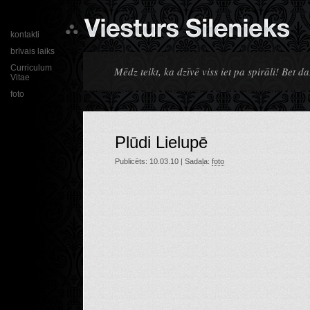
kontakti
brīvais laiks
Curriculum
Mēdz teikt, ka dzīvē viss iet pa spirāli! Bet d
Vitae
foto
Plūdi Lielupē
Publicēts: 10.03.10 | Sadaļa:
foto