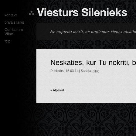
kontakti
brīvais laiks
Curriculum
Ne nopietni mēsli, ne nopietnas ziepes absolūt
Vitae
foto
Neskaties, kur Tu nokriti, b
Publicēts: 15.03.11 | Sadaļa:
citati
« Atpakaļ