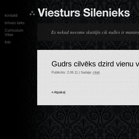
kontakti
brīvais laiks
Curriculum
Es nekad neesmu skaitījis cik nulles ir mani
Vitae
foto
Gudrs cilvēks dzird vienu 
Publicēts: 2.06.11 | Sadaļa:
citati
« Atpakaļ