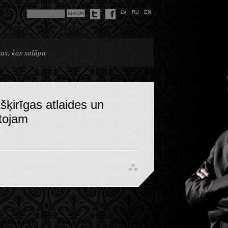
LV
RU
EN
tas, kas salāpa
šķirīgas atlaides un
tojam