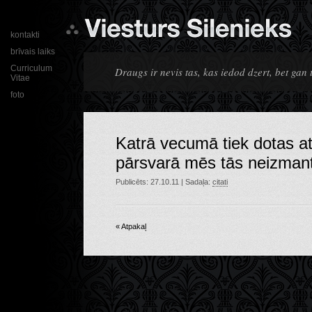
kontakti
brīvais laiks
Curriculum
Draugs ir nevis tas, kas iedod dzert, bet gan 
Vitae
foto
Katrā vecumā tiek dotas at
pārsvarā mēs tās neizman
Publicēts: 27.10.11 | Sadaļa:
citati
« Atpakaļ