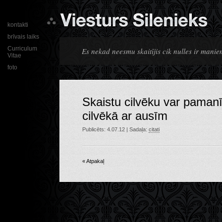
kontakti
brīvais laiks
Curriculum
Es nekad neesmu skaitījis cik nulles ir mani
Vitae
foto
Skaistu cilvēku var pamanī
cilvēkā ar ausīm
Publicēts: 4.07.12 | Sadaļa:
citati
« Atpakaļ