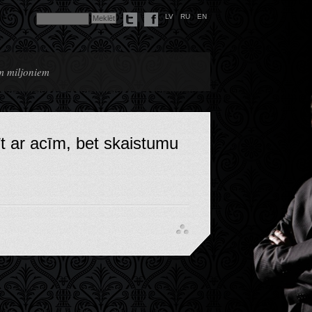
LV
RU
EN
em miljoniem
t ar acīm, bet skaistumu