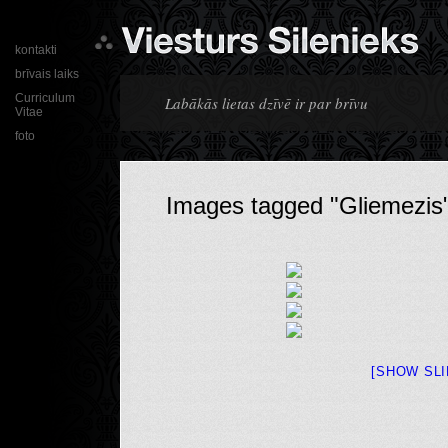
kontakti
brīvais laiks
Curriculum
Labākās lietas dzīvē ir par brīvu
Vitae
foto
Images tagged "Gliemezis
[SHOW SL