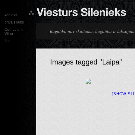
kontakti
brīvais laiks
Curriculum
Bagātība nav skaitāma, bagātība ir labsajūtā
Vitae
foto
Images tagged "Laipa"
[SHOW SL