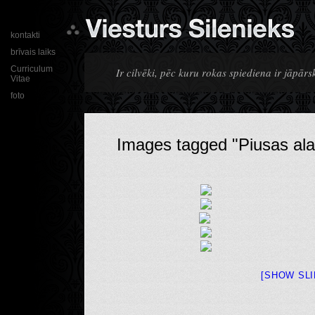
kontakti
brīvais laiks
Curriculum
Ir cilvēki, pēc kuru rokas spiediena ir jāpārsk
Vitae
foto
Images tagged "Piusas ala
[SHOW SL