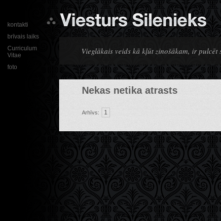
kontakti
brīvais laiks
Curriculum
Vieglākais veids kā kļūt zinošākam, ir pulcēt
Vitae
foto
Nekas netika atrasts
1
Arhīvs: