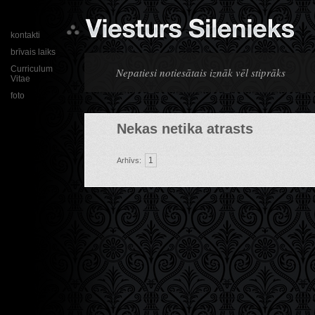
kontakti
brīvais laiks
Curriculum
Nepatiesi notiesātais iznāk vēl stiprāks
Vitae
foto
Nekas netika atrasts
1
Arhīvs: