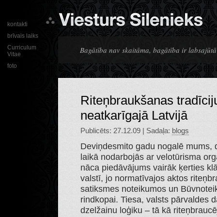
kontakti
brīvais laiks
Curriculum
Bagātība nav skaitāma, bagātība ir labsajūtā
Vitae
foto
Riteņbraukšanas tradīcij
neatkarīgajā Latvijā
Publicēts: 27.12.09 | Sadaļa:
blogs
Deviņdesmito gadu nogalē mums, d
laikā nodarbojās ar velotūrisma or
nāca piedāvājums vairāk ķerties kl
valstī, jo normatīvajos aktos riteņbr
satiksmes noteikumos un Būvnoteiku
rindkopai. Tiesa, valsts pārvaldes d
dzelžainu loģiku – tā kā riteņbraucē