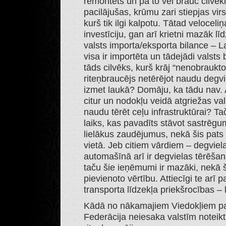
remontēts un pa to vēl brauc cilvēki
pacilājušas, krūmu zari stiepjas vir
kurš tik ilgi kalpotu. Tātad velocel
investīciju, gan arī krietni mazāk līd
valsts importa/eksporta bilance – La
visa ir importēta un tādejādi valsts b
tāds cilvēks, kurš krāj “nenobraukt
riteņbraucējs netērējot naudu degvi
izmet laukā? Domāju, ka tādu nav. At
citur un nodokļu veidā atgriežas va
naudu tērēt ceļu infrastruktūrai? Tač
laiks, kas pavadīts stāvot sastrēg
lielākus zaudējumus, nekā šis pats 
vietā. Jeb citiem vārdiem – degvie
automašīnā arī ir degvielas tērēš
taču šie ieņēmumi ir mazāki, nekā š
pievienoto vērtību. Attiecīgi te arī 
transporta līdzekļa priekšrocības – 
Kādā no nākamajiem Viedokļiem par
Federācija neiesaka valstīm noteikt