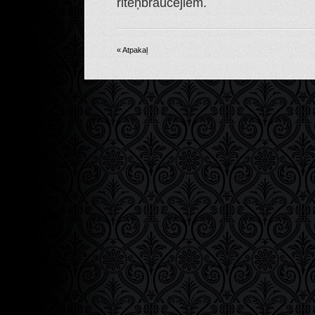
riteņbraucējiem.
« Atpakaļ