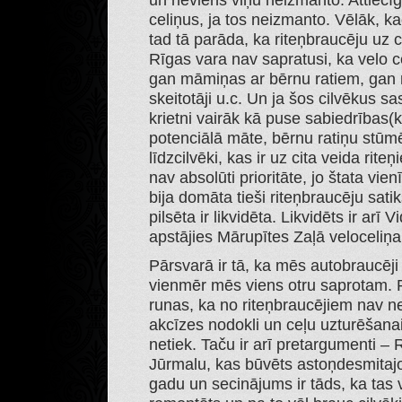
un neviens viņu neizmanto. Attiecīg
celiņus, ja tos neizmanto. Vēlāk, kad
tad tā parāda, ka riteņbraucēju uz c
Rīgas vara nav sapratusi, ka velo c
gan māmiņas ar bērnu ratiem, gan rat
skeitotāji u.c. Un ja šos cilvēkus sas
krietni vairāk kā puse sabiedrības(katr
potenciālā māte, bērnu ratiņu stūm
līdzcilvēki, kas ir uz cita veida ri
nav absolūti prioritāte, jo štata v
bija domāta tieši riteņbraucēju sa
pilsēta ir likvidēta. Likvidēts ir arī
apstājies Mārupītes Zaļā veloceliņ
Pārsvarā ir tā, ka mēs autobraucēji
vienmēr mēs viens otru saprotam. Pa
runas, ka no riteņbraucējiem nav n
akcīzes nodokli un ceļu uzturēšanai
netiek. Taču ir arī pretargumenti –
Jūrmalu, kas būvēts astoņdesmitajos
gadu un secinājums ir tāds, ka tas v