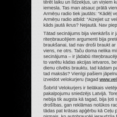
tērēt laiku un līdzekļus, un viņiem 
iemesla. Tas man atsauc prātā vien
Armēņu radio tiek jautāts: “Kādēļ v
Armēņu radio atbild: “Aizejiet uz ve
kāds jautā ikrus? Nejautā. Nav pie
Tātad secinājums bija vienkāršs ir j
riteņbraucējiem argumenti bija pretē
braukšanai, tad nav droši braukt ar
viens, ne otrs. Taču doma nelika m
secinājuma – ir jādabū riteņbraucēju
to varētu kādas akcijas ietvaros, be
dienu cilvēks brauktu, tad kādam pa
tad maksās? Vienīgi pašiem jāpelna
izveidot velokurjeru (tagad
www.velo
Šobrīd Velokurjers ir lielākais vie
pakalpojumu sniedzējs Latvijā. Tore
nebija tik augsta kā tagad, bija ļot
drošības, gan reklāmas nolūkos ra
tādas pat krāsas apģērbu kā Ceļu p
pirmais, ko autobraucēji ieraudzīja 