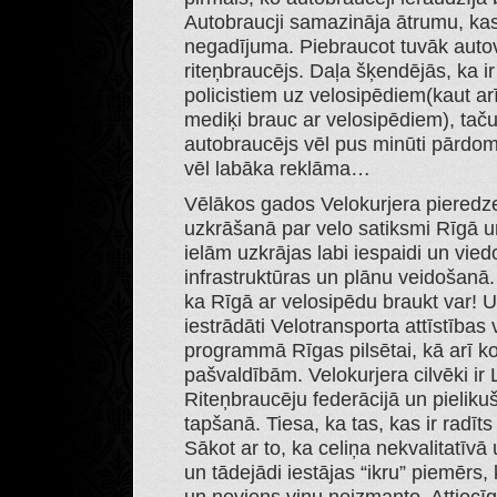
Autobraucji samazināja ātrumu, kas a
negadījuma. Piebraucot tuvāk autova
riteņbraucējs. Daļa šķendējās, ka i
policistiem uz velosipēdiem(kaut arī
mediķi brauc ar velosipēdiem), tač
autobraucējs vēl pus minūti pārdom
vēl labāka reklāma…
Vēlākos gados Velokurjera pieredze
uzkrāšanā par velo satiksmi Rīgā un
ielām uzkrājas labi iespaidi un vied
infrastruktūras un plānu veidošanā.
ka Rīgā ar velosipēdu braukt var! U
iestrādāti Velotransporta attīstība
programmā Rīgas pilsētai, kā arī k
pašvaldībām. Velokurjera cilvēki ir 
Riteņbraucēju federācijā un pieliku
tapšanā. Tiesa, ka tas, kas ir radīt
Sākot ar to, ka celiņa nekvalitatīv
un tādejādi iestājas “ikru” piemērs