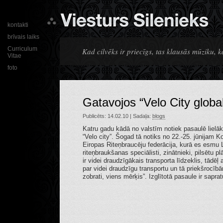
kontakti
brīvais laiks
Curriculum
Kad cilvēks ir priecīgs, tas klausās mūziku,
Vitae
foto
Gatavojos “Velo City globa
Publicēts: 14.02.10 | Sadaļa:
blogs
Katru gadu kādā no valstīm notiek pasaulē lielā
“Velo city”. Šogad tā notiks no 22.-25. jūnijam 
Eiropas Riteņbraucēju federācija, kurā es esmu 
riteņbraukšanas speciālisti, zinātnieki, pilsētu p
ir videi draudzīgākais transporta līdzeklis, tādēļ
par videi draudzīgu transportu un tā priekšrocī
zobrati, viens mērķis”. Izglītotā pasaule ir sapra