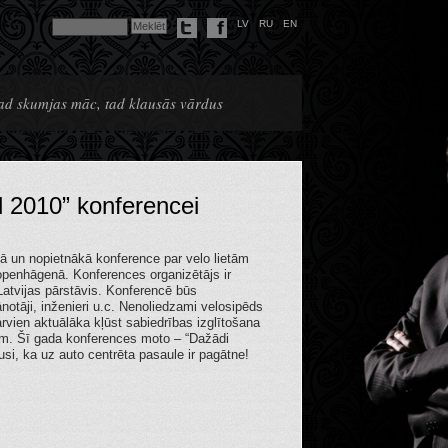
LV
RU
EN
 kad skumjas māc, tad klausās vārdus
l 2010” konferencei
kā un nopietnākā konference par velo lietām
Kopenhāgenā. Konferences organizētājs ir
Latvijas pārstāvis. Konferencē būs
lānotāji, inženieri u.c. Nenoliedzami velosipēds
 arvien aktuālāka kļūst sabiedrības izglītošana
bām. Šī gada konferences moto – “Dažādi
tusi, ka uz auto centrēta pasaule ir pagātne!