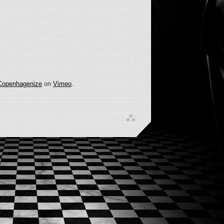
Copenhagenize
on
Vimeo
.