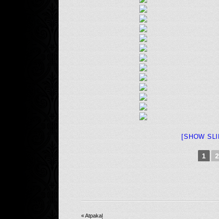
[SHOW SL
1
2
« Atpakaļ