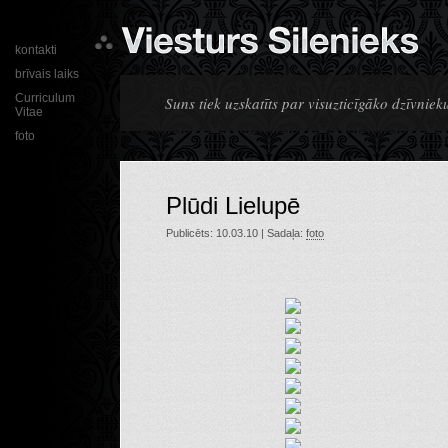
kontakti
brīvais laiks
Curriculum
Suns tiek uzskatīts par visuzticīgāko dzīvnieku
Vitae
foto
Plūdi Lielupē
Publicēts: 10.03.10 | Sadaļa:
foto