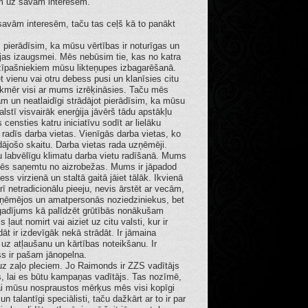
am uz savām interesēm.
 savām interesēm, taču tas ceļš kā to panākt
pierādīsim, ka mūsu vērtības ir noturīgas un
tvijas izaugsmei. Mēs nebūsim tie, kas no katra
īdzīpašniekiem mūsu likteņupes izbagarēšanā.
t vienu vai otru debess pusi un klanīsies citu
ikmēr visi ar mums izrēķināsies. Taču mēs
m un neatlaidīgi strādājot pierādīsim, ka mūsu
valstī visvairāk enerģija jāvērš tādu apstākļu
censties katru iniciatīvu sodīt ar lielāku
tā radīs darba vietas. Vienīgās darba vietas, ko
rādājošo skaitu. Darba vietas rada uzņēmēji.
ītu labvēlīgu klimatu darba vietu radīšanā. Mums
s mēs saņemtu no aizrobežas. Mums ir jāpadod
ss virzienā un staltā gaitā jāiet tālāk. Ikvienā
rī netradicionālu pieeju, nevis ārstēt ar vecām,
zņēmējos un amatpersonās noziedziniekus, bet
ls gadījums kā palīdzēt grūtībās nonākušam
aut nomirt vai aiziet uz citu valsti, kur ir
ādāt ir izdevīgāk nekā strādāt. Ir jāmaina
 uz atļaušanu un kārtības noteikšanu. Ir
s ir pašam jānopelna.
zaļo pleciem. Jo Raimonds ir ZZS vadītājs
s, lai es būtu kampaņas vadītājs. Tas nozīmē,
lai mūsu nospraustos mērķus mēs visi kopīgi
un talantīgi speciālisti, taču dažkārt ar to ir par