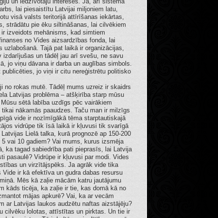
iju un iedzīvotāju intereses. Jā, arī sistēma
rbs, lai piesaistītu Latvijai miljoniem latu,
otu visā valsts teritorijā attīrīšanas iekārtas,
 strādātu pie ēku siltināšanas, lai cilvēkiem
ā ir izveidots mehānisms, kad simtiem
 finanses no Vides aizsardzības fonda, lai
 uzlabošanā. Tajā pat laikā ir organizācijas,
izdarījušas un tādēļ jau arī svešu, ne savu
, jo viņu dāvana ir darba un auglības simbols.
publicēties, jo viņi ir citu nereģistrētu politisko
rēji no rokas mutē. Tādēļ mums uzreiz ir skaidrs
liela Latvijas problēma – atšķirība starp mūsu
. Mūsu sētā labība uzdīgs pēc vairākiem
 tikai nākamās paaudzes. Taču man ir milzīgs
īgā vide ir nozīmīgākā tēma starptautiskajā
ājos vidrūpe tik īsā laikā ir kļuvusi tik svarīgā
Latvijas Lielā talka, kurā prognozē ap 150-200
ms 5 vai 10 gadiem? Vai mums, kurus izsmēja
 ka tagad sabiedrība pati pieprasīs, lai Latvija
sti pasaulē? Vidrūpe ir kļuvusi par modi. Vides
īstības un virzītājspēks. Ja agrāk vide tika
 Vide ir kā efektīva un gudra dabas resursu
termiņā. Mēs kā zaļie mācām katru jautājumu
m kāds ticēja, ka zaļie ir tie, kas domā kā no
izmantot mājas apkurē? Vai, ka ar vecām
 ar Latvijas laukos audzētu naftas aizstājēju?
cilvēku lolotas, attīstītas un pirktas. Un tie ir