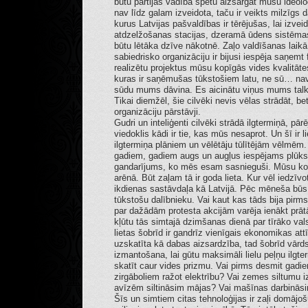
būtu partijas vadībā spētu aizsargāt mūsu ideoloģ
nav līdz galam izveidota, taču ir veikts milzīgs da
kurus Latvijas pašvaldības ir tērējušas, lai izveid
atdzelžošanas stacijas, dzeramā ūdens sistēmas,
būtu lētāka dzīve nākotnē. Zaļo valdīšanas laik
sabiedrisko organizāciju ir bijusi iespēja saņemt
realizētu projektus mūsu kopīgās vides kvalitātes
kuras ir saņēmušas tūkstošiem latu, ne sū… nav 
sūdu mums dāvina. Es aicinātu viņus mums talkā
Tikai diemžēl, šie cilvēki nevis vēlas strādāt, bet 
organizāciju pārstāvji.
Gudri un inteliģenti cilvēki strādā ilgtermiņā, pā
viedoklis kādi ir tie, kas mūs nesaprot. Un šī ir 
ilgtermiņa plāniem un vēlētāju tūlītējām vēlmēm
gadiem, gadiem augs un augļus iespējams plūks
gandarījums, ko mēs esam sasnieguši. Mūsu kop
arēnā. Būt zaļam tā ir goda lieta. Kur vēl iedzīvot
ikdienas sastāvdaļa kā Latvijā. Pēc mēneša būs 
tūkstošu dalībnieku. Vai kaut kas tāds bija pir
par dažādām protesta akcijām varēja ienākt prātā,
kļūtu tās simtajā dzimšanas dienā par tīrāko val
lietas šobrīd ir gandrīz vienīgais ekonomikas att
uzskatīta kā dabas aizsardzība, tad šobrīd vārds
izmantošana, lai gūtu maksimāli lielu peļņu ilg
skatīt caur vides prizmu. Vai pirms desmit gadie
zirgāboliem ražot elektrību? Vai zemes siltumu 
avīzēm siltināsim mājas? Vai mašīnas darbināsim
Šīs un simtiem citas tehnoloģijas ir zaļi domājošu 