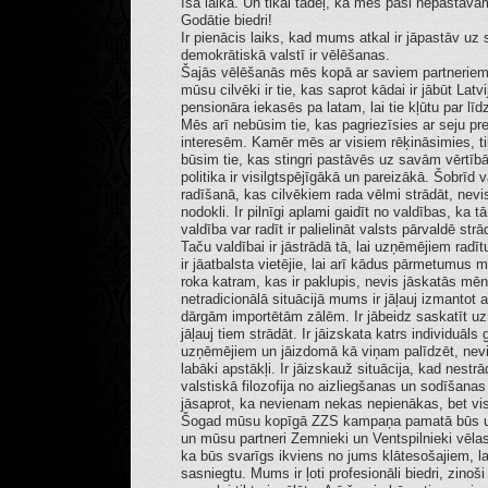
īsā laikā. Un tikai tādēļ, ka mēs paši nepastāv
Godātie biedri!
Ir pienācis laiks, kad mums atkal ir jāpastāv uz
demokrātiskā valstī ir vēlēšanas.
Šajās vēlēšanās mēs kopā ar saviem partneriem 
mūsu cilvēki ir tie, kas saprot kādai ir jābūt La
pensionāra iekasēs pa latam, lai tie kļūtu par l
Mēs arī nebūsim tie, kas pagriezīsies ar seju pre
interesēm. Kamēr mēs ar visiem rēķināsimies, t
būsim tie, kas stingri pastāvēs uz savām vērtībā
politika ir visilgtspējīgākā un pareizākā. Šobrīd 
radīšanā, kas cilvēkiem rada vēlmi strādāt, nevis 
nodokli. Ir pilnīgi aplami gaidīt no valdības, ka 
valdība var radīt ir palielināt valsts pārvaldē st
Taču valdībai ir jāstrādā tā, lai uzņēmējiem rad
ir jāatbalsta vietējie, lai arī kādus pārmetumu
roka katram, kas ir paklupis, nevis jāskatās mēne
netradicionālā situācijā mums ir jāļauj izmantot a
dārgām importētām zālēm. Ir jābeidz saskatīt u
jāļauj tiem strādāt. Ir jāizskata katrs individuā
uzņēmējiem un jāizdomā kā viņam palīdzēt, nevis ļ
labāki apstākļi. Ir jāizskauž situācija, kad nestr
valstiskā filozofija no aizliegšanas un sodīšanas
jāsaprot, ka nevienam nekas nepienākas, bet vis
Šogad mūsu kopīgā ZZS kampaņa pamatā būs uz 
un mūsu partneri Zemnieki un Ventspilnieki vēla
ka būs svarīgs ikviens no jums klātesošajiem, 
sasniegtu. Mums ir ļoti profesionāli biedri, zinoši 