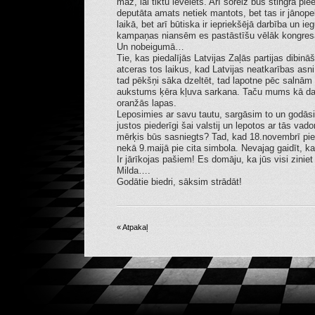
maz, lai tiktu ievēlēts. Arī šoreiz būs stingra piee
deputāta amats netiek mantots, bet tas ir jānop
laikā, bet arī būtiska ir iepriekšējā darbība un i
kampaņas niansēm es pastāstīšu vēlāk kongresa
Un nobeigumā…
Tie, kas piedalījās Latvijas Zaļās partijas dibin
atceras tos laikus, kad Latvijas neatkarības asni 
tad pēkšņi sāka dzeltēt, tad lapotne pēc salnām 
aukstums ķēra kļuva sarkana. Taču mums kā dabas
oranžās lapas.
Leposimies ar savu tautu, sargāsim to un godāsi
justos piederīgi šai valstij un lepotos ar tās vad
mērķis būs sasniegts? Tad, kad 18.novembrī pie
nekā 9.maijā pie cita simbola. Nevajag gaidīt, k
Ir jārīkojas pašiem! Es domāju, ka jūs visi zinie
Milda….
Godātie biedri, sāksim strādāt!
« Atpakaļ