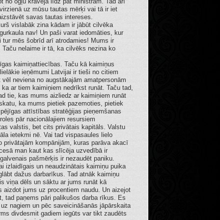
t no ogļu krāvēja līdz pat ministram. Tad arī
 virzienā uz mūsu tautas mērķi vai tā ir iet
 aizstāvēt savas tautas intereses.
kurš vislabāk zina kādam ir jābūt cilvēka
gurkaula nav! Un paši varat iedomāties, kur
ši tur mēs šobrīd arī atrodamies! Mums ir
! Taču nelaime ir tā, ka cilvēks nezina ko
īgas kaimiņattiecības. Taču kā kaimiņus
lielākie ieņēmumi Latvijai ir tieši no citiem
bet vēl neviena no augstākajām amatpersonām
, ka ar tiem kaimiņiem nedrīkst runāt. Taču tad,
tad tie, kas mums aizliedz ar kaimiņiem runāt
zskatu, ka mums pietiek pazemoties, pietiek
gtspējīgas attīstības stratēģijas pieņemšanas
roles pār nacionālajiem resursiem
tas valstis, bet cits privātais kapitāls. Valstu
tāla ietekmi nē. Vai tad vispasaules lielo
 no privātajām kompānijām, kuras parāva akacī
rocesā man kaut kas slīcēja uzvedībā ir
 galvenais pašmērķis ir nezaudēt paniku.
i izlaidīgais un neaudzinātais kaimiņu puika
zglābt dažus darbarīkus. Tad atnāk kaimiņu
jis viņa dēls un sāktu ar jums runāt kā
vs aizdot jums uz procentiem naudu. Un aizejot
t, tad paņems pāri palikušos darba rīkus. Es
s uz nagiem un pēc saveicināšanās jāpārskaita
rms divdesmit gadiem iegūts var tikt zaudēts