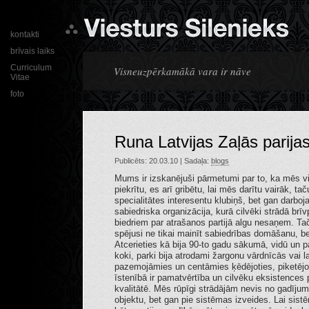
kontakti
brīvais laiks
Curriculum
Visneuzpērkamākā vara ir nāve
Vitae
foto
Runa Latvijas Zaļās parija
Publicēts: 20.03.10 | Sadaļa:
blogs
Mums ir izskanējuši pārmetumi par to, ka mēs 
piekrītu, es arī gribētu, lai mēs darītu vairāk, ta
specialitātes interesentu klubiņš, bet gan darboja
sabiedriska organizācija, kurā cilvēki strādā brī
biedriem par atrašanos partijā algu nesaņem. Tač
spējusi ne tikai mainīt sabiedrības domāšanu, be
Atcerieties kā bija 90-to gadu sākumā, vidū un p
koki, parki bija atrodami žargonu vārdnīcās vai
pazemojāmies un centāmies ķēdējoties, piketējot
īstenībā ir pamatvērtība un cilvēku eksistences
kvalitātē. Mēs rūpīgi strādājām nevis no gadījum
objektu, bet gan pie sistēmas izveides. Lai sistē