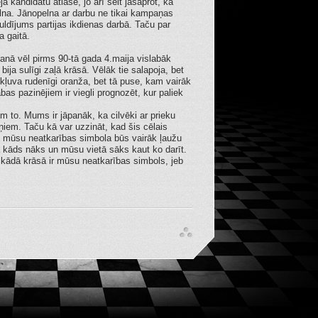
ja kandidātu atlasē, jo arī šeit jāsaprot, ka
elna. Jānopelna ar darbu ne tikai kampaņas
eguldījums partijas ikdienas darbā. Taču par
 gaitā.
āšanā vēl pirms 90-tā gada 4.maija vislabāk
bija sulīgi zaļā krāsā. Vēlāk tie salapoja, bet
kļuva rudenīgi oranža, bet tā puse, kam vairāk
 pazinējiem ir viegli prognozēt, kur paliek
m to. Mums ir jāpanāk, ka cilvēki ar prieku
oņiem. Taču kā var uzzināt, kad šis cēlais
 mūsu neatkarības simbola būs vairāk ļaužu
a kāds nāks un mūsu vietā sāks kaut ko darīt.
t kādā krāsā ir mūsu neatkarības simbols, jeb