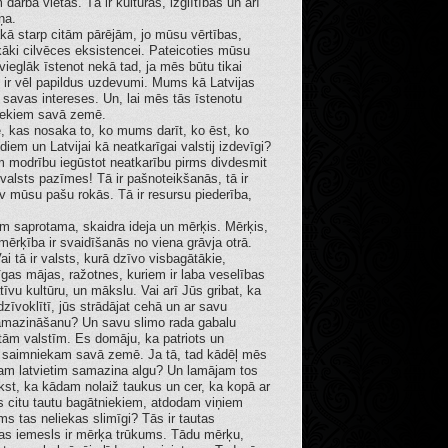
darba vietas. Tā ir kultūras, izglītības un arī
ņa.
gākā starp citām pārējām, jo mūsu vērtības,
kāki cilvēces eksistencei. Pateicoties mūsu
ieglāk īstenot nekā tad, ja mēs būtu tikai
ai ir vēl papildus uzdevumi. Mums kā Latvijas
n savas intereses. Un, lai mēs tās īstenotu
niekiem savā zemē.
e, kas nosaka to, ko mums darīt, ko ēst, ko
iem un Latvijai kā neatkarīgai valstij izdevīgi?
 modrību iegūstot neatkarību pirms divdesmit
alsts pazīmes! Tā ir pašnoteikšanās, tā ir
v mūsu pašu rokās. Tā ir resursu piederība,
iem saprotama, skaidra ideja un mērķis. Mērķis,
zmērķība ir svaidīšanās no viena grāvja otrā.
ai tā ir valsts, kurā dzīvo visbagātākie,
īgas mājas, ražotnes, kuriem ir laba veselības
atīvu kultūru, un mākslu. Vai arī Jūs gribat, ka
dzīvoklītī, jūs strādājat cehā un ar savu
samazināšanu? Un savu slimo rada gabalu
citām valstīm. Es domāju, ka patriots un
ūt saimniekam savā zemē. Ja tā, tad kādēļ mēs
dam latvietim samazina algu? Un lamājam tos
kst, ka kādam nolaiž taukus un cer, ka kopā ar
s citu tautu bagātniekiem, atdodam viņiem
ms tas neliekas slimīgi? Tās ir tautas
as iemesls ir mērķa trūkums. Tādu mērķu,