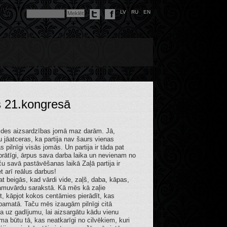
LV
RU
EN
s 21.kongresā
vides aizsardzības jomā maz darām. Jā,
ču jāatceras, ka partija nav šaurs vienas
s pilnīgi visās jomās. Un partija ir tāda pat
vprātīgi, ārpus sava darba laika un nevienam no
u savā pastāvēšanas laikā Zaļā partija ir
t arī reālus darbus!
at beigās, kad vārdi vide, zaļš, daba, kāpas,
 lamuvārdu sarakstā. Kā mēs kā zaļie
, kāpjot kokos centāmies pierādīt, kas
 pamatā. Taču mēs izaugām pilnīgi citā
a uz gadījumu, lai aizsargātu kādu vienu
ma būtu tā, kas neatkarīgi no cilvēkiem, kuri