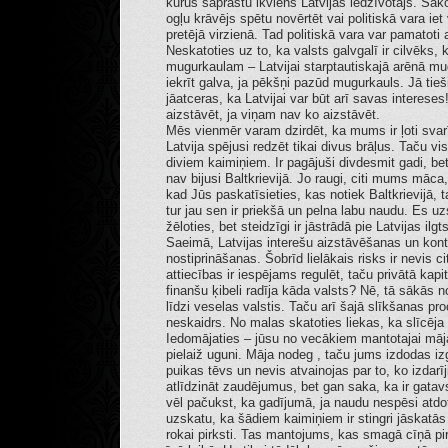
kurus saprastu ikviens Latvijas iedzīvotājs. Sāko
ogļu krāvējs spētu novērtēt vai politiskā vara iet
pretējā virzienā. Tad politiskā vara var pamatoti
Neskatoties uz to, ka valsts galvgalī ir cilvēks, 
mugurkaulam – Latvijai starptautiskajā arēnā mu
iekrīt galva, ja pēkšņi pazūd mugurkauls. Jā tie
jāatceras, ka Latvijai var būt arī savas intereses
aizstāvēt, ja viņam nav ko aizstāvēt.
Mēs vienmēr varam dzirdēt, ka mums ir ļoti svar
Latvija spējusi redzēt tikai divus brāļus. Taču vis
diviem kaimiņiem. Ir pagājuši divdesmit gadi, 
nav bijusi Baltkrievijā. Jo raugi, citi mums māca
kad Jūs paskatīsieties, kas notiek Baltkrievijā, 
tur jau sen ir priekšā un pelna labu naudu. Es u
žēloties, bet steidzīgi ir jāstrādā pie Latvijas il
Saeimā, Latvijas interešu aizstāvēšanas un kont
nostiprināšanas. Šobrīd lielākais risks ir nevis ci
attiecības ir iespējams regulēt, taču privātā kapi
finanšu ķibeli radīja kāda valsts? Nē, tā sākās
līdzi veselas valstis. Taču arī šajā slīkšanas p
neskaidrs. No malas skatoties liekas, ka slīcēja
Iedomājaties – jūsu no vecākiem mantotajai māja
pielaiž uguni. Māja nodeg , taču jums izdodas i
puikas tēvs un nevis atvainojas par to, ko izdarī
atlīdzināt zaudējumus, bet gan saka, ka ir gata
vēl pačukst, ka gadījumā, ja naudu nespēsi atdo
uzskatu, ka šādiem kaimiņiem ir stingri jāskatā
rokai pirksti. Tas mantojums, kas smagā cīņā pi