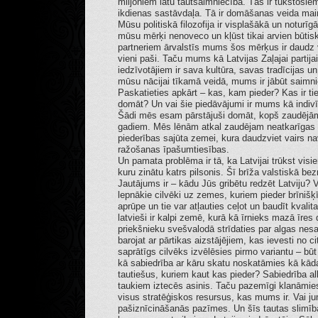
miljoniem latu tautsaimniecībā. Tās ir tūkstošiem 
ikdienas sastāvdaļa. Tā ir domāšanas veida mai
Mūsu politiskā filozofija ir visplašākā un noturī
mūsu mērķi nenoveco un kļūst tikai arvien būtis
partneriem ārvalstīs mums šos mērķus ir daudz v
vieni paši. Taču mums kā Latvijas Zaļajai partij
iedzīvotājiem ir sava kultūra, savas tradīcijas u
mūsu nācijai tīkamā veidā, mums ir jābūt saim
Paskatieties apkārt – kas, kam pieder? Kas ir ti
domāt? Un vai šie piedāvājumi ir mums kā indivīd
Šādi mēs esam pārstājuši domāt, kopš zaudējām
gadiem. Mēs lēnām atkal zaudējam neatkarīgas v
piederības sajūta zemei, kura daudzviet vairs na
ražošanas īpašumtiesības.
Un pamata problēma ir tā, ka Latvijai trūkst vis
kuru zinātu katrs pilsonis. Šī brīža valstiskā be
Jautājums ir – kādu Jūs gribētu redzēt Latviju? V
lepnākie cilvēki uz zemes, kuriem pieder brīnišķ
aprūpe un tie var atļauties ceļot un baudīt kvalit
latvieši ir kalpi zemē, kurā kā īrnieks mazā īres 
priekšnieku svešvalodā strīdaties par algas ne
barojat ar pārtikas aizstājējiem, kas ievesti no 
saprātīgs cilvēks izvēlēsies pirmo variantu – b
kā sabiedrība ar kāru skatu noskatāmies kā kā
tautiešus, kuriem kaut kas pieder? Sabiedrība al
taukiem iztecēs asinis. Taču pazemīgi klanāmie
visus stratēģiskos resursus, kas mums ir. Vai ju
pašiznīcināšanās pazīmes. Un šīs tautas slimīb