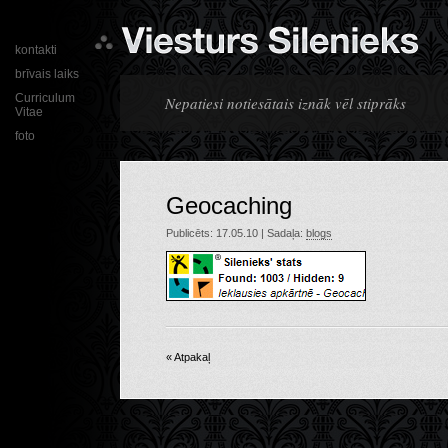
kontakti
brīvais laiks
Curriculum
Nepatiesi notiesātais iznāk vēl stiprāks
Vitae
foto
Geocaching
Publicēts: 17.05.10 | Sadaļa:
blogs
« Atpakaļ