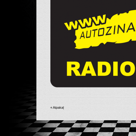
« Atpakaļ