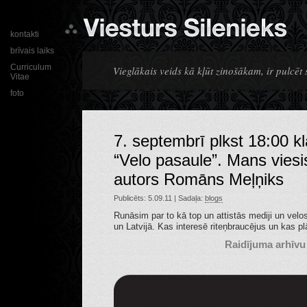
kontakti
brīvais laiks
Curriculum
Vieglākais veids kā kļūt zinošākam, ir pulcēt
Vitae
foto
7. septembrī plkst 18:00 kl
“Velo pasaule”. Mans viesis
autors Romāns Meļņiks
Publicēts: 5.09.11 | Sadaļa:
blogs
Runāsim par to kā top un attistās mediji un vel
un Latvijā. Kas interesē riteņbraucējus un kas p
Raidījuma arhīvu