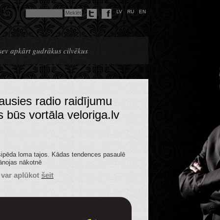
LV
RU
EN
 sev apkārt gudrākus cilvēkus
ausies radio raidījumu
 būs vortāla veloriga.lv
osipēda loma tajos. Kādas tendences pasaulē
lānojas nākotnē
 var aplūkot
šeit