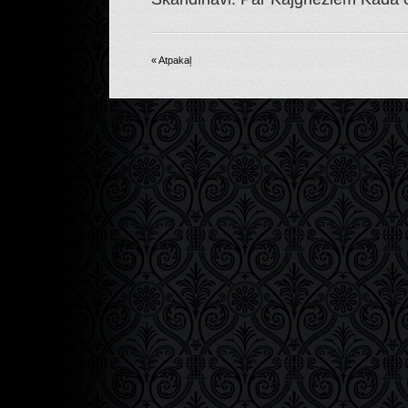
« Atpakaļ