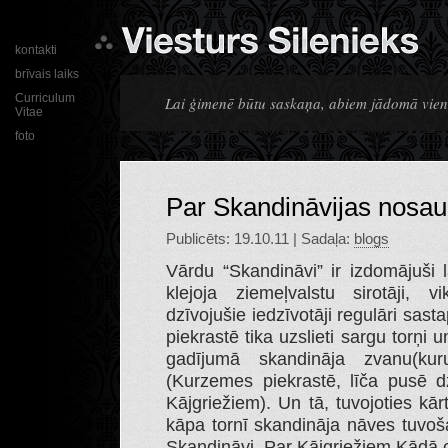
kontakti
brīvais laiks
Curriculum
Lai ģimenē būtu saskaņa, abiem jādomā vienā
Vitae
foto
Par Skandināvijas nosa
Publicēts: 19.10.11 | Sadaļa:
blogs
Vārdu “Skandināvi” ir izdomājuši l
klejoja ziemeļvalstu sirotāji, 
dzīvojušie iedzīvotāji regulāri sas
piekrastē tika uzslieti sargu torņi u
gadījumā skandināja zvanu(kur
(Kurzemes piekrastē, līča pusē d
Kājgriežiem). Un tā, tuvojoties kār
kāpa tornī skandināja nāves tuvoš
Skandināvi. Par Kājgriežiem Kādā ci