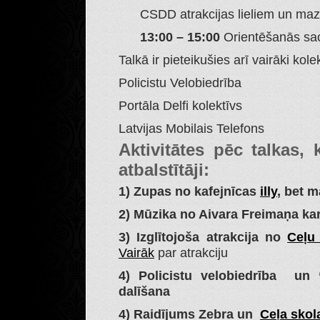
CSDD atrakcijas lieliem un ma
13:00 – 15:00
Orientēšanās sace
Talkā ir pieteikušies arī vairāki kolek
Policistu Velobiedrība
Portāla Delfi kolektīvs
Latvijas Mobilais Telefons
Aktivitātes pēc talkas,
atbalstītāji:
1) Zupas no kafejnīcas
illy
, bet 
2) Mūzika no Aivara Freimaņa ka
3) Izglītojoša atrakcija no
Ceļu
Vairāk
par atrakciju
4) Policistu velobiedrība un 
dalīšana
4) Raidījums Zebra un
Ceļa skol