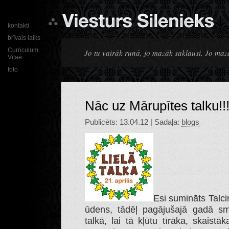
kontakti
brīvais laiks
Curriculum
Jo tu vairāk runā, jo mazāk saklausi. Jo mazā
Vitae
foto
Nāc uz Mārupītes talku!!
Publicēts: 13.04.12 | Sadaļa:
blogs
Esi sumināts Talci
ūdens, tādēļ pagājušajā gadā sma
talkā, lai tā kļūtu tīrāka, skais