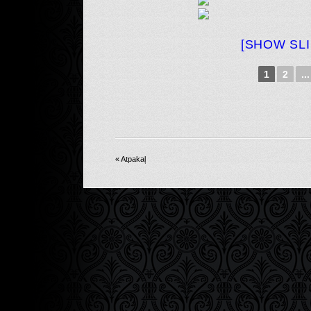
[SHOW SL
1
2
...
« Atpakaļ