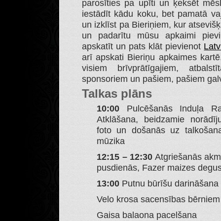
parosīties pa upīti un ķeksēt mēs
iestādīt kādu koku, bet pamatā va
un izklīst pa Bieriņiem, kur atsevišķ
un padarītu mūsu apkaimi pievil
apskatīt un pats klāt pievienot
Latv
arī apskati Bieriņu apkaimes kart
visiem brīvprātīgajiem, atbalstī
sponsoriem un pašiem, pašiem galve
Talkas plāns
10:00
Pulcēšanās Induļa Ra
Atklāšana, beidzamie norādīj
foto un došanās uz talkošan
mūzika
12:15 – 12:30
Atgriešanās akm
pusdienās, Fazer maizes degust
13:00
Putnu būrīšu darināšana
Velo krosa sacensības bērniem
Gaisa balaona pacelšana