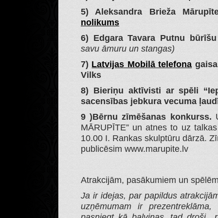
5) Aleksandra Brieža Mārupīt
nolikums
6) Edgara Tavara Putnu būrīš
savu āmuru un stangas)
7)
Latvijas Mobilā telefona
gaisa
Vilks
8) Bieriņu aktīvisti ar spēli “I
sacensības jebkura vecuma ļau
9 )Bērnu zīmēšanas konkurss.
MĀRUPĪTE” un atnes to uz talkas p
10.00 I. Rankas skulptūru dārzā. Zī
publicēsim www.marupite.lv
Atrakcijām, pasākumiem un spēlēm 
Ja ir idejas, par papildus atrakci
uzņēmumam ir prezentreklāma, k
pasniegt kā balviņas, tad droši ra