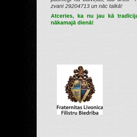
zvani 29204713 un nāc talkā!
Atceries, ka nu jau kā tradīcij
nākamajā dienā!