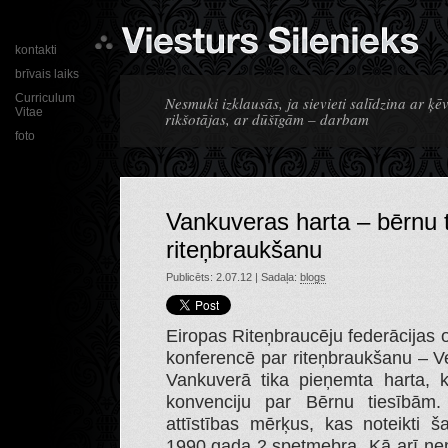
kontakti
brīvais laiks
Curriculum
Nesmuki izklausās, ja sievieti salīdzina ar ķ
Vitae
rikšotājas, ar dūšīgām – darbam
foto
Vankuveras harta – bērnu 
riteņbraukšanu
Publicēts: 2.07.12 | Sadaļa:
blogs
Eiropas Riteņbraucēju federācijas 
konferencē par riteņbraukšanu – V
Vankuverā tika pieņemta harta, k
konvenciju par Bērnu tiesībām. 
attīstības mērķus, kas noteikti 
1990.gada 2.spetmebra. Kā arī ņe