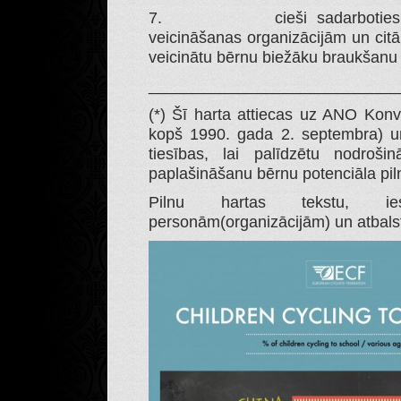
7. cieši sadarboties ar ri
veicināšanas organizācijām un citā
veicinātu bērnu biežāku braukšanu 
____________________________
(*) Šī harta attiecas uz ANO Konv
kopš 1990. gada 2. septembra) u
tiesības, lai palīdzētu nodroši
paplašināšanu bērnu potenciāla piln
Pilnu hartas tekstu, ies
personām(organizācijām) un atbalstī