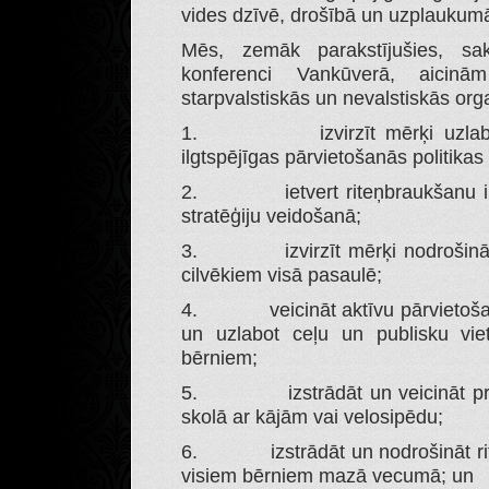
vides dzīvē, drošībā un uzplaukum
Mēs, zemāk parakstījušies, sa
konferenci Vankūverā, aicin
starpvalstiskās un nevalstiskās orga
1. izvirzīt mērķi uzlabot b
ilgtspējīgas pārvietošanās politikas 
2. ietvert riteņbraukšanu ilgts
stratēģiju veidošanā;
3. izvirzīt mērķi nodrošināt r
cilvēkiem visā pasaulē;
4. veicināt aktīvu pārvietošan
un uzlabot ceļu un publisku vie
bērniem;
5. izstrādāt un veicināt prog
skolā ar kājām vai velosipēdu;
6. izstrādāt un nodrošināt rit
visiem bērniem mazā vecumā; un