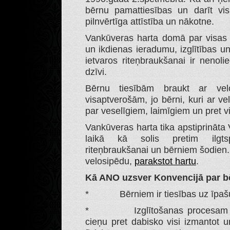
bērnu pamattiesības un darīt vis
pilnvērtīga attīstība un nākotne.
Vankūveras harta domā par visas 
un ikdienas ieradumu, izglītības un
ietvaros riteņbraukšanai ir nenol
dzīvi.
Bērnu tiesībām braukt ar vel
visaptverošām, jo bērni, kuri ar ve
par veselīgiem, laimīgiem un pret v
Vankūveras harta tika apstiprināta
laikā kā solis pretim ilgtspē
riteņbraukšanai un bērniem šodien. 
velosipēdu,
parakstot hartu
.
Kā ANO uzsver Konvencijā par bē
* Bērniem ir tiesības uz īpašu 
* Izglītošanas procesam ir jā
cieņu pret dabisko visi izmantot u