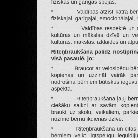
fiziskās un garīgās spējas.
* Valdības atzīst katra bērna t
fiziskajai, garīgajai, emocionālajai, 
* Valdības respektē un atbals
kultūras un mākslas dzīvē un vei
kultūras, mākslas, izklaides un atpū
Riteņbraukšana palīdz nostiprin
visā pasaulē, jo:
* Braucot ar velosipēdu bērni ir 
kopienas un uzzināt vairāk par 
nodrošina bērniem būtiskus ieguvum
aspektā.
* Riteņbraukšana ļauj bērniem i
ciešāku saikni ar savām kopienā
braukt uz skolu, veikaliem, parki
nozīme bērnu ikdienas dzīvē.
* Riteņbraukšana un citas aktī
bērniem veikt ilgtspējīgu ieguld