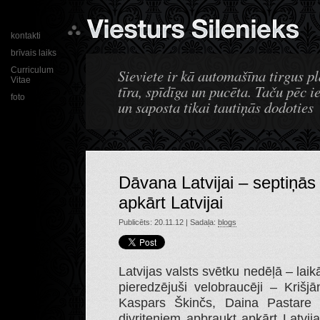
kontakti
brīvais laiks
Curriculum
Sieviete ir kā automašīna tirgus pla
Vitae
tīra, spīdīga un pucēta. Taču pēc 
foto
un saposta tikai tautiņās dodoties
Dāvana Latvijai – septiņās 
apkārt Latvijai
Publicēts: 20.11.12 | Sadaļa:
blogs
Latvijas valsts svētku nedēļā – laik
pieredzējuši velobraucēji – Krišj
Kaspars Škinčs, Daina Pastare u
divriteņiem apbraukt apkārt Latvij