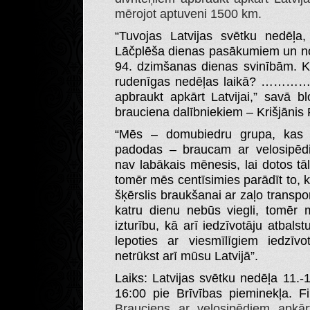
mērojot aptuveni 1500 km.
“Tuvojas Latvijas svētku nedēļa
Lāčplēša dienas pasākumiem un nos
94. dzimšanas dienas svinībām. Ko 
rudenīgas nedēļas laikā? ……………
apbraukt apkārt Latvijai,” savā 
brauciena dalībniekiem – Krišjānis 
“Mēs – domubiedru grupa, kas d
padodas – braucam ar velosipēdi
nav labākais mēnesis, lai dotos tā
tomēr mēs centīsimies parādīt to, ka
šķērslis braukšanai ar zaļo transpo
katru dienu nebūs viegli, tomēr
izturību, kā arī iedzīvotāju atbalst
lepoties ar viesmīlīgiem iedzīv
netrūkst arī mūsu Latvijā”.
Laiks: Latvijas svētku nedēļa 11.-
16:00 pie Brīvības pieminekļa. Fi
Brauciens ar velosipēdiem apkārt