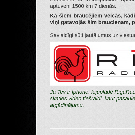
aptuveni 1500 km 7 dienās.
Kā šiem braucējiem veicās, kādi
viņi gatavojās šim braucienam, pa
Savlaicīgi sūti jautājumus uz viestur
Ja Tev ir Iphone, lejuplādē RigaRadi
skaties video tiešraidi kaut pasaules
atgādinājumu.