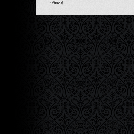
« Atpakaļ