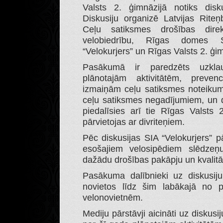
Valsts 2. ģimnāzijā notiks disk
Diskusiju organizē Latvijas Rite
Ceļu satiksmes drošības direkci
velobiedrību, Rīgas domes S
“Velokurjers” un Rīgas Valsts 2. ģi
Pasākumā ir paredzēts uzklausī
plānotajām aktivitātēm, preve
izmaiņām ceļu satiksmes noteikum
ceļu satiksmes negadījumiem, un d
piedalīsies arī tie Rīgas Valsts 2
pārvietojas ar divriteņiem.
Pēc diskusijas SIA “Velokurjers” p
esošajiem velosipēdiem slēdzeņu
dažādu drošības pakāpju un kvalitā
Pasākuma dalībnieki uz diskusiju 
novietos līdz šim labākajā no p
velonovietnēm.
Mediju pārstāvji aicināti uz diskusi