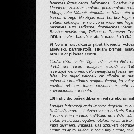
ietekmes Rīgas centru beidzamos 10 gados ir p
klusākām, zaļākām, tīrākām, patīkamākām teritor
Mārupi, taču Mārupē bērnudārzos trūkst pāri 
bērnus uz Rīgu. No Rīgas mūk, bet bez Rīgas ne
vietām, pakalojumiem u.c., kas vairumam Rīgā i
pārblīvēta auto satiksme, tirdzniecības vieta
Brīvības sevišķi starp Tallinas un Pērnavas
. Tād
tālāk ir cilvēki, kas vēlas atstāt naudu šajā ēkā.
9) Velo infrastruktūrai jābūt tīklveida- velo
atsevišķi, pārtrūkstoši. Tīklam primāri jās
otru un ar pilsētas centru
Cilvēki dzīvo visās Rīgas ielās, visās ēkās un
darbā, pie radiem, draugiem, veikalā, iestā
izveidojot vienu velo ceļu vienā(dažās) ielās nev
ielās, kur tagad veloceļi- cik cilvēku ar m
galamērķu kartēšanas pētījumi liecina, ka vai
novērot arī kur, kuros virzienos ir auto sa
savienojumiem ar centru.
10) Indivīda, pašvaldības un valsts ekonomis
Latvijas iedzīvotāji gadā importē degvielu un au
Salīdzinājumam – Latvijas valsts budžets 8 mija
kas neveicina naudas izplūšanu no valsts. Jāra
vietas un nerada negatīvo ietekmi no infrastru
katrs divlīmeņu viadukts, kas uzbūvēts degradē 
centrā un ap to, kuriem ir zema tirgus cena, nav i