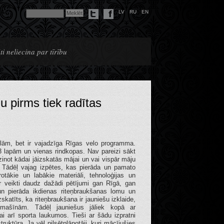
LV
RU
EN
i neliecina par tīrību
 pirms tiek radītas
slām, bet ir vajadzīga Rīgas velo programma.
3 lapām un vienas rindkopas. Nav pareizi sākt
zinot kādai jāizskatās mājai un vai vispār māju
 Tādēļ vajag izpētes, kas pierāda un pamato
tākie un labākie materiāli, tehnoloģijas un
ir veikti daudz dažādi pētījumi gan Rīgā, gan
un pierāda ikdienas riteņbraukšanas lomu un
skatīts, ka riteņbraukšana ir jauniešu izklaide,
mašīnām. Tādēļ jauniešus jāliek kopā ar
ai arī sporta laukumos. Tieši ar šādu izpratni
truktūra. Ja vēl pilsētplānotāji, kuri mācījušies