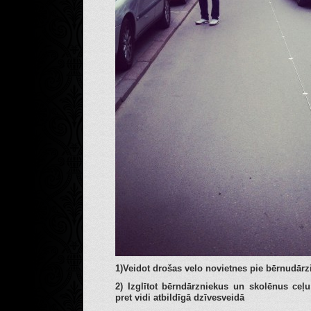
1)Veidot drošas velo novietnes pie bērnudār
2) Izglītot bērndārzniekus un skolēnus ceļ
pret vidi atbildīgā dzīvesveidā