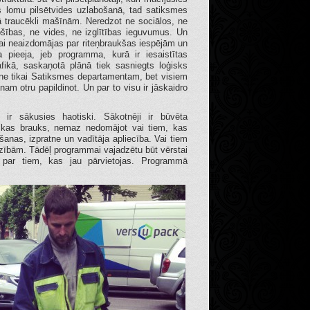
nas lomu pilsētvides uzlabošanā, tad satiksmes
 kā traucēkli mašīnām. Neredzot ne sociālos, ne
šības, ne vides, ne izglītības ieguvumus. Un
 vai neaizdomājas par riteņbraukšas iespējām un
a pieeja, jeb programma, kurā ir iesaistītas
fikā, saskaņotā plānā tiek sasniegts loģisks
 ne tikai Satiksmes departamentam, bet visiem
am otru papildinot. Un par to visu ir jāskaidro
 ir sākusies haotiski. Sākotnēji ir būvēta
, kas brauks, nemaz nedomājot vai tiem, kas
nāšanas, izpratne un vadītāja apliecība. Vai tiem
dzībām. Tādēļ programmai vajadzētu būt vērstai
 par tiem, kas jau pārvietojas. Programmā