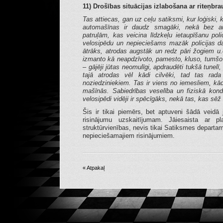
11) Drošības situācijas izlabošana ar riteņbr
Tas attiecas, gan uz ceļu satiksmi, kur loģiski,
automašīnas ir daudz smagāki, nekā bez au
patruļām, kas veicina līdzkeļu ietaupīšanu polic
velosipēdu un nepieciešams mazāk policijas dar
ātrāks, atrodas augstāk un redz pāri žogiem u.c
izmanto kā neapdzīvoto, pamesto, kluso, tumšo 
– gājēji jūtas neomulīgi, apdraudēti tukšā tunelī,
tajā atrodas vēl kādi cilvēki, tad tas rad
noziedziniekiem. Tas ir viens no iemesliem, kādē
mašīnās. Sabiedrības veselība un fiziskā kond
velosipēdi vidēji ir spēcīgāks, nekā tas, kas sēž 
Šis ir tikai piemērs, bet aptuveni šādā veidā
risinājumu uzskaitījumam. Jāiesaista ar 
struktūrvienības, nevis tikai Satiksmes depart
nepieciešamajiem risinājumiem.
« Atpakaļ