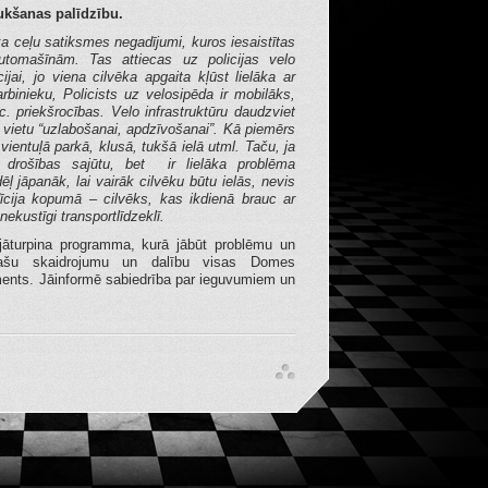
aukšanas palīdzību.
 ka ceļu satiksmes negadījumi, kuros iesaistītas
tomašīnām. Tas attiecas uz policijas velo
ijai, jo viena cilvēka apgaita kļūst lielāka ar
binieku, Policists uz velosipēda ir mobilāks,
. priekšrocības. Velo infrastruktūru daudzviet
vietu “uzlabošanai, apdzīvošanai”. Kā piemērs
 vientuļā parkā, klusā, tukšā ielā utml. Taču, ja
a drošības sajūtu, bet ir lielāka problēma
ļ jāpanāk, lai vairāk cilvēku būtu ielās, nevis
īcija kopumā – cilvēks, kas ikdienā brauc ar
nekustīgi transportlīdzeklī.
 jāturpina programma, kurā jābūt problēmu un
plašu skaidrojumu un dalību visas Domes
aments. Jāinformē sabiedrība par ieguvumiem un