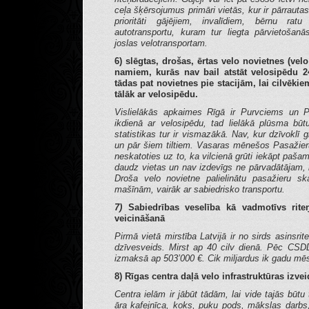
ceļa šķērsojumus primāri vietās, kur ir pārrautas
prioritāti gājējiem, invalīdiem, bērnu ratu
autotransportu, kuram tur liegta pārvietošanā
joslas velotransportam.
6) slēgtas, drošas, ērtas velo novietnes (velo
namiem, kurās nav bail atstāt velosipēdu 2
tādas pat novietnes pie stacijām, lai cilvēki
tālāk ar velosipēdu.
Vislielākās apkaimes Rīgā ir Purvciems un Pļ
ikdienā ar velosipēdu, tad lielākā plūsma bū
statistikas tur ir vismazākā. Nav, kur dzīvoklī g
un pār šiem tiltiem.
Vasaras mēnešos Pasažieru 
neskatoties uz to, ka vilcienā grūti iekāpt paša
daudz vietas un nav izdevīgs ne pārvadātājam, n
Droša velo novietne palielinātu pasažieru s
mašīnām, vairāk ar sabiedrisko transportu.
7)
Sabiedrības veselība kā vadmotīvs riteņ
veicināšanā
Pirmā vietā mirstība Latvijā ir no sirds asinsr
dzīvesveids. Mirst ap 40 cilv dienā. Pēc CSDD 
izmaksā ap 503’000 €. Cik miljardus ik gadu mē
8) Rīgas centra daļā velo infrastruktūras izv
Centra ielām ir jābūt tādām, lai vide tajās būtu
āra kafejnīca, koks, puķu pods, mākslas darbs