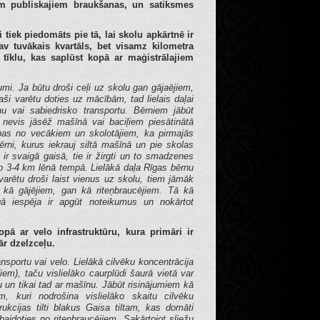
m publiskajiem braukšanas, un satiksmes
i tiek piedomāts pie tā, lai skolu apkārtnē ir
av tuvākais kvartāls, bet visamz kilometra
s, tīklu, kas saplūst kopā ar maģistrālajiem
mi. Ja būtu droši ceļi uz skolu gan gājaējiem,
aši varētu doties uz mācībām, tad lielais daļai
u vai sabiedrisko transportu. Bērniem jābūt
, nevis jāsēž mašīnā vai baciļiem piesātinātā
ības no vecākiem un skolotājiem, ka pirmajās
rni, kurus iekrauj siltā mašīnā un pie skolas
 ir svaigā gaisā, tie ir žirgti un to smadzenes
p 3-4 km lēnā tempā. Lielākā daļa Rīgas bērnu
varētu droši laist vienus uz skolu, tiem jāmāk
 kā gājējiem, gan kā riteņbraucējiem. Tā kā
īgā iespēja ir apgūt noteikumus un nokārtot
opā ar velo infrastruktūru, kura primāri ir
pār dzelzceļu.
nsportu vai velo. Lielākā cilvēku koncentrācija
diem), taču vislielāko caurplūdi šaurā vietā var
u un tikai tad ar mašīnu. Jābūt risinājumiem kā
m, kuri nodrošina vislielāko skaitu cilvēku
ukcijas tilti blakus Gaisa tiltam, kas domāti
ebaidoties no riteņbraucējiem. Sakārtojot sliežu