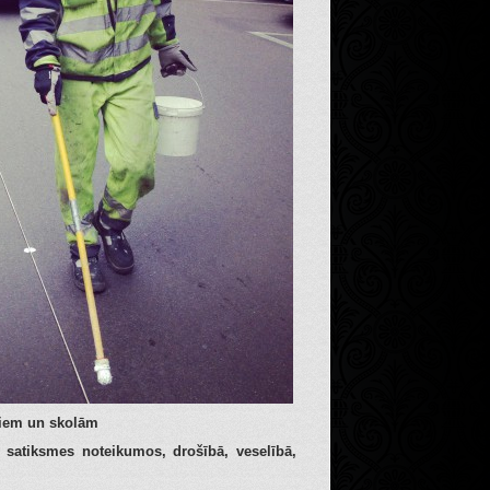
ziem un skolām
u satiksmes noteikumos, drošībā, veselībā,