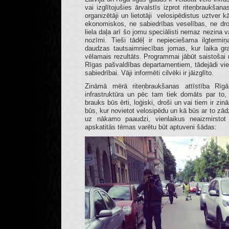
vai izglītojušies ārvalstīs izprot riteņbraukša
organizētāji un lietotāji velosipēdistus uztver
ekonomiskos, ne sabiedrības veselības, ne dro
liela daļa arī šo jomu speciālisti nemaz nezina
nozīmi. Tieši tādēļ ir nepieciešama ilgtermiņ
daudzas tautsaimniecības jomas, kur laika gra
vēlamais rezultāts. Programmai jābūt saistošai
Rīgas pašvaldības departamentiem, tādejādi vien
sabiedrībai. Vāji informēti cilvēki ir jāizglīto.
Zināmā mērā riteņbraukšanas attīstība Rīgā
infrastruktūra un pēc tam tiek domāts par to
brauks būs ērti, loģiski, droši un vai tiem ir zi
būs, kur novietot velosipēdu un kā būs ar to zā
uz nākamo paaudzi, vienlaikus neaizmirstot
apskatitās tēmas varētu būt aptuveni šādas: