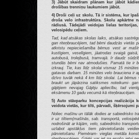
3) Jābūt skaidram plānam kur jābūt kādie
drošības trenniņu laukumiem jābūt.
4) Droši ceļi uz skolu. Tā ir sistēma, kur īpaš
droša velo infrastruktūra. Skolu apkārtne n
rādiusā. Tādejādi veidojas lielas teritorija
velosipēdu ceļiem.
Tad, kad atsākas skolas laiks, atsākas sastrēgu
gan riteņbraucējiem, tad bērni daudzās vietās p
atkristu nepieciešamība bērnus vest ar mašīn
kustīgiem, veselīgiem, jāatrodas svaigā gaisā
autobusā, trolejbusā, tramvajā. Ir daudz sūdz
stundās bērni nav atmodušies. Pamatā tie ir bē
izkrauj. Tie, kas līdz skolai vismaz 15 minūtes
gatavas darbam. 15 minūtes velo brauciena ir a
dzīvo tuvāk nekā 4 km līdz skolai. Lai bērnus 
braukt un jāpārzina satiksmes noteikumi- gan
gājējiem nevajag Gājēju apliecību, tad vien
eksāmenu 10 gadu vecumā kā riteņbraucējam.
5) Auto stāvparku koncepcijas realizācija k
veidota vietās, kur tilti, pārvadi, šķērsojumi 
Noliec mašīnu un tālāk dodies ar sabiedrisko tra
ir uz tiltiem(mašīnās, sab. transportā, velosipē
nodrošināt ar kājām, velo, sabiedrisko transport
uzlabot apstākļus tiem pārvietošanās veidie
pārvietošanu. Piemēram- vieglas metāla konstr
riteņbraucējiem. Gājēji var iet pa esošo ietvi n