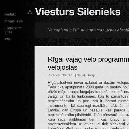
kontakti
brīvais laiks
Curriculum
Ne nopietni mēsli, ne nopietnas ziepes absolūt
Vitae
foto
Rīgai vajag velo programmu
velojoslas
Publicēts: 30.03.15 | Sadaļa:
blogs
Rīgā pilsētvidi nevar uzlabot ar dažām velojo
Tāda tika apstiprināta 2000.gadā un sastāv no 
būvēt māju kraujot ķieģeļus kaudzē, iepriekš ne
vajag. Un kā tā funkcionēs, kas to izmantos?
nepieciešamību un pēc tam ir jāatrod piemēro
instrumenti, kā sasniegt rezultātu. Līdz šim 
Latvijā, gan Eiropā un pasaulē, kas parāda 
nepieciešamību pilsētvidē. Taču pārsvarā tiek uz
kura rada problēmas tiem, kas brauc ar 
saviemvecākiem uz ietves, lai tiek pieskatīti v
Latvijā un Rīgā ilgus gadus ir veidota velo infras