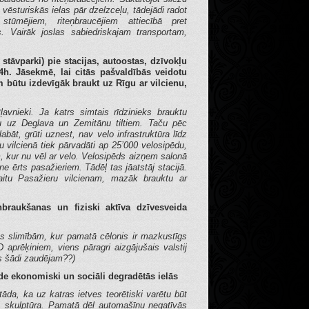
 vēsturiskās ielas pār dzelzceļu, tādejādi radot
 stūmējiem, riteņbraucējiem attiecībā pret
s. Vairāk joslas sabiedriskajam transportam,
 stāvparki) pie stacijas, autoostas, dzīvokļu
4h. Jāsekmē, lai citās pašvaldībās veidotu
em būtu izdevīgāk braukt uz Rīgu ar vilcienu,
avnieki. Ja katrs simtais rīdzinieks brauktu
tu uz Deglava un Zemitānu tiltiem. Taču pēc
labāt, grūti uznest, nav velo infrastruktūra līdz
vilcienā tiek pārvadāti ap 25’000 velosipēdu,
m, kur nu vēl ar velo. Velosipēds aizņem salonā
e ērts pasažieriem. Tādēļ tas jāatstāj stacijā.
kaitu Pasažieru vilcienam, mazāk brauktu ar
braukšanas un fiziski aktīva dzīvesveida
ites slimībām, kur pamatā cēlonis ir mazkustīgs
aprēķiniem, viens pāragri aizgājušais valstij
s šādi zaudējam??)
eide ekonomiski un sociāli degradētās ielās
 tāda, ka uz katras ietves teorētiski varētu būt
, skulptūra. Pamatā dēļ automašīnu negatīvās