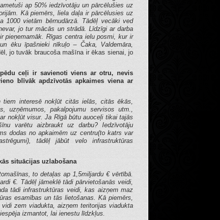
ametuši ap 50% iedzīvotāju un pārcēlušies uz
ijām. Kā piemērs, liela daļa ir pārcēlusies uz
pa 1000 vietām bērnudārzā. Tādēļ vecāki ved
var, jo tur mācās un strādā. Līdzīgi ar darba
r pieņemamāk. Rīgas centra ielu posmi, kur ir
s un ēku īpašnieki nīkuļo – Čaka, Valdemāra,
ēl, jo tuvāk braucoša mašīna ir ēkas sienai, jo
sipēdu ceļi ir savienoti viens ar otru, nevis
avieno blīvāk apdzīvotās apkaimes viena ar
 tiem interesē nokļūt citās ielās, citās ēkās,
dēs, uzņēmumos, pakalpojumu servisos utm.,
ar nokļūt visur. Ja Rīgā būtu auoceļi tikai tajās
ašīnu varētu aizbraukt uz darbu?
Iedzīvotāju
rums dodas no apkaimēm uz centru(to katrs var
strēgumi), tādēļ jābūt velo infrastruktūras
kās situācijas uzlabošana
tomašīnas, to detaļas ap 1,5miljardu € vērtībā.
rdi €. Tādēļ jāmeklē tādi pārvietošanās veidi,
da tādi infrastruktūras veidi, kas aizņem maz
ktūras esamības un tās lietošanas. Kā piemērs,
vidi zem viadukta, aizņem teritorijas viadukta
espēja izmantot, lai ienestu līdzkļus.