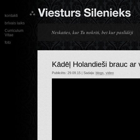
kontakti
brīvais laiks
Curriculum
Neskaties, kur Tu nokriti, bet kur paslīdēji
Vitae
foto
Kādēļ Holandieši brauc ar
Publicēts: 29.09.15 | Sadaļa:
blogs
,
video