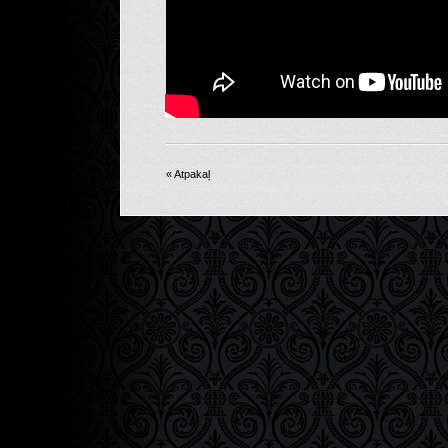
« Atpakaļ