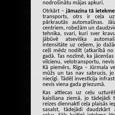
nodrošinātu mājas apkuri.
Otrkārt –
jāmazina tā ietekme,
transports, otrs ir ceļa uz
pārkrautās automašīnas. Jāiz
centriem, robežām un daudzviet
tehnika, svari, kuri sver krav
jābūvē atsevišķa automaš
intensitāte uz ceļiem, jo dažā
ceļš mēdz nodilt (atkarībā no
gadā. Tas nozīmē, ka jācenšas 
vilcienu, velotransportu, nevi
Kā piemērs, Rīga – Jūrmala ve
mūžs un tas nav sabrucis, jo s
niecīgi. Tādēļ investīcija infras
nevis viena gada griezumā.
Kas attiecas uz ceļu uzturē
kaisīšana ziemā, jo tādejādi 
reizes diennaktī ceļa plaisās i
sasalst, tādejādi daudzkārt 