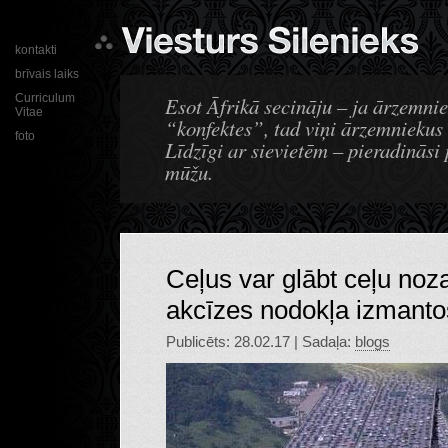
kontakti
brīvais laiks
Curriculum
Esot Āfrikā secināju – ja ārzemnie
Vitae
“konfektes”, tad viņi ārzemniekus 
foto
Līdzīgi ar sievietēm – pieradināsi 
mūžu.
Ceļus var glābt ceļu noz
akcīzes nodokļa izmant
Publicēts: 28.02.17 | Sadaļa:
blogs