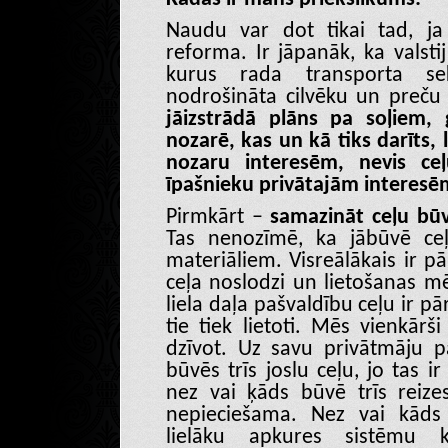
Naudu var dot tikai tad, ja 
reforma. Ir jāpanāk, ka valst
kurus rada transporta sekt
nodrošināta cilvēku un preču 
jāizstrādā plāns pa soļiem, 
nozarē, kas un kā tiks darīts, l
nozaru interesēm, nevis ce
īpašnieku privātajām interesē
Pirmkārt –
samazināt ceļu bū
Tas nenozīmē, ka jābūvē ceļ
materiāliem. Visreālākais ir pār
ceļa noslodzi un lietošanas mē
liela daļa pašvaldību ceļu ir pār
tie tiek lietoti. Mēs vienkārš
dzīvot. Uz savu privātmāju 
būvēs trīs joslu ceļu, jo tas i
nez vai ķāds būvē trīs reizes
nepieciešama. Nez vai kāds
lielāku apkures sistēmu 