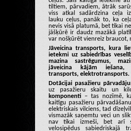
ceļus. Sāls kaitīgā ietekme āt
tiltiem, pārvadiem, ātrāk sarū
viss atkal sadārdzina ceļa i
lauku ceļus, panāk to, ka ceļa
nevis visā platumā, bet tikai n
jāšķūrē ir daudz mazākā platī
var nošķūrēt vienreiz braucot, n
Jāveicina transports, kura l
ietekmi uz sabiedrības veselī
mazina sastrēgumus, mazi
jāveicina kājām iešana, 
transports, elektrotransports.
Dotācijai pasažieru pārvadāju
uz pasažieru skaitu un ki
komponenti
– tas nozīmē, ka
kaitīgu pasažieru pārvadāšanu
elektriskais vilciens, tad dīzeļv
vismazāk saņemtu veci un slik
nav tikai izmeši, bet arī 
velosipēdus sabiedriskajā t