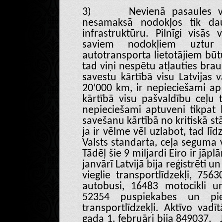
3)
Nevienā pasaules va
nesamaksā nodokļos tik dau
infrastruktūru. Pilnīgi visās 
saviem nodokļiem uztur 
autotransporta lietotājiem būt
tad viņi nespētu atļauties brau
savestu kārtībā visu Latvijas v
20’000 km, ir nepieciešami ap 
kārtībā visu pašvaldību ceļu t
nepieciešami aptuveni tikpat l
savešanu kārtībā no kritiskā st
ja ir vēlme vēl uzlabot, tad līd
Valsts standarta, ceļa seguma v
Tādēļ šie 9 miljardi Eiro ir jāp
janvārī Latvijā bija reģistrēti 
vieglie transportlīdzekļi, 75
autobusi, 16483 motocikli un 
52354 puspiekabes un pi
transportlīdzekļi. Aktīvo vadī
gada 1. februāri bija 849037. 