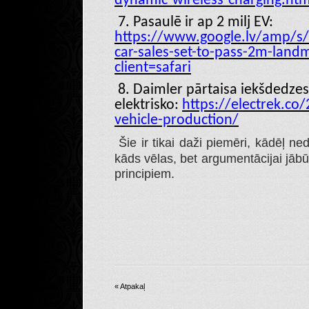
dynamic-wireless-charging.ht
7. Pasaulē ir ap 2 milj EV:
https://www.google.lv/amp/s/
car-sales-set-to-pass-2m-land
client=safari
8
. Daimler pārtaisa iekšdedzes
elektrisko:
https://electrek.co
vehicle-production/
Šie ir tikai daži piemēri, kādēļ ned
kāds vēlas, bet argumentācijai jābūt
principiem.
« Atpakaļ