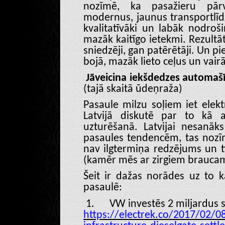
nozīmē, ka pasažieru pārva
modernus, jaunus transportlīdze
kvalitatīvāki un labāk nodroš
mazāk kaitīgo ietekmi. Rezultā
sniedzēji, gan patērētāji. Un pi
bojā, mazāk lieto ceļus un vair
Jāveicina iekšdedzes automaš
(tajā skaitā ūdeņraža)
Pasaule milzu soļiem iet elekt
Latvijā diskutē par to kā ak
uzturēšanā. Latvijai nesanāks
pasaules tendencēm, tas nozīm
nav ilgtermiņa redzējums un t
(kamēr mēs ar zirgiem braucam,
Šeit ir dažas norādes uz to 
pasaulē:
1.
VW investēs 2 miljardus s
https://electrek.co/2017/02/08