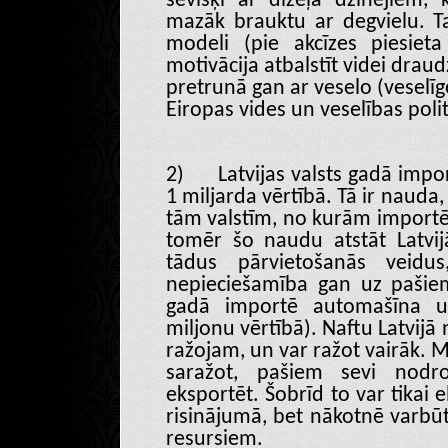
sevišķi ar dīzeļa dzinējiem, 
mazāk brauktu ar degvielu. Ta
modeli (pie akcīzes piesieta
motivācija atbalstīt videi draud
pretrunā gan ar veselo (veselīg
Eiropas vides un veselības polit
2)
Latvijas valsts gadā imp
1 miljarda vērtībā. Tā ir nauda,
tām valstīm, no kurām importē.
tomēr šo naudu atstāt Latvijā
tādus pārvietošanās veid
nepieciešamība gan uz pašiem 
gadā importē automašīna u
miljonu vērtībā). Naftu Latvijā 
ražojam, un var ražot vairāk. M
saražot, pašiem sevi nodr
eksportēt. Šobrīd to var tikai
risinājumā, bet nākotnē varbūt
resursiem.