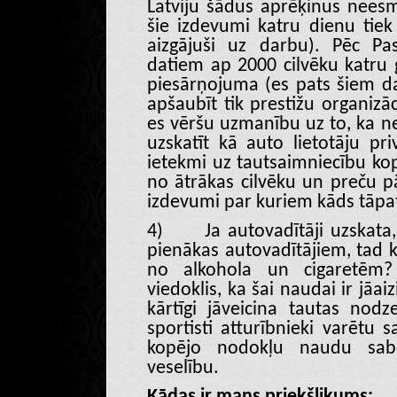
Latviju šādus aprēķinus nees
šie izdevumi katru dienu tiek
aizgājuši uz darbu). Pēc Pas
datiem ap 2000 cilvēku katru g
piesārņojuma (es pats šiem d
apšaubīt tik prestižu organizāc
es vēršu uzmanību uz to, ka ned
uzskatīt kā auto lietotāju pr
ietekmi uz tautsaimniecību kop
no ātrākas cilvēku un preču pār
izdevumi par kuriem kāds tāpat
4)
Ja autovadītāji uzskata,
pienākas autovadītājiem, tad 
no alkohola un cigaretēm? 
viedoklis, ka šai naudai ir jāa
kārtīgi jāveicina tautas nodze
sportisti atturībnieki varētu s
kopējo nodokļu naudu saboj
veselību.
Kādas ir mans priekšlikums: