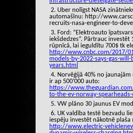
infrastructure-dieselgate-sett
2. Uber nolīgst NASA zinātnieku
automašīnu: http://www.cars
recruits-nasa-engineer-to-de
3. Ford: “Elektroauto īpatsvar
iekšdedzes”. Pārtrauc investēt 
rūpnīcā, lai ieguldītu 700$ tk el
http://www.cnbc.com/2017/01
models-by-2022-says-gas-will-
years.html
4. Norvēģijā 40% no jaunajām 
ir ap 500’000 auto:
https://www.theguardian.com
to-the-ev-norway-spearheads-e
5. VW plāno 30 jaunus EV mod
6. UK valdība testē bezvadu liel
iespēju investēt nākotnē plaša r
http://www.electric-vehiclene