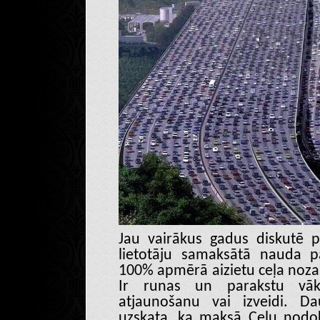
Jau vairākus gadus diskutē p
lietotāju samaksātā nauda pa
100% apmērā aizietu ceļa nozarei
Ir runas un parakstu vā
atjaunošanu vai izveidi. Da
uzskata, ka maksā Ceļu nodok