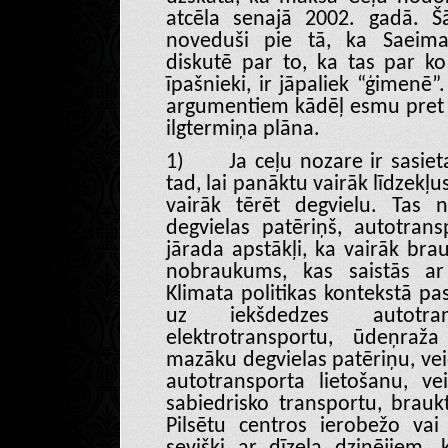
atcēla senajā 2002. gadā. Šā
noveduši pie tā, ka Saeimas
diskutē par to, ka tas par k
īpašnieki, ir jāpaliek “ģimenē
argumentiem kādēļ esmu pret t
ilgtermiņa plāna.
1)
Ja ceļu nozare ir sasiet
tad, lai panāktu vairāk līdzekļu
vairāk tērēt degvielu. Tas n
degvielas patēriņš, autotrans
jārada apstākļi, ka vairāk bra
nobraukums, kas saistās ar 
Klimata politikas kontekstā pas
uz iekšdedzes autotr
elektrotransportu, ūdeņraža
mazāku degvielas patēriņu, vei
autotransporta lietošanu, vei
sabiedrisko transportu, brauk
Pilsētu centros ierobežo vai 