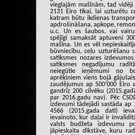
vieglajām mašīnām, tad vidēj
2131 Eiro tikai, lai uzturētu c
katram būtu ikdienas transport
apdrošināšana, apkope, remonti
u.c. Un es šaubos, vai vairu
spējīgi samaksāt aptuveni 30
mašīna. Un es vēl nepieskaitī
būvniecību, ceļu uzturēšanu un
satiksmes nozares izdevumos 
satiksmes negadījumu radīt
neiegūtie ieņēmumi no b
aprēķiniem viens bojā gājušais
zaudējumus ap 500’000 Eiro a
gandrīz 200 cilvēku (2015.gad
par 2016.gadu nav). Pēc CSDD
izdevumi tādejādi sastāda ap 1
4566 (2015.gada dati) ieva
ievainoto, kur daļai ir invalidi
valsts budžeta izdevumu po
jāpieskaita dīkstāve, kuru ra