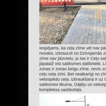
Iespējams, ka ceļa zīme vēl nav pār
nosaka, izbraucot no Dzīvojamās zo
zīme nav jāizvieto, jo tas ir Ceļu s
jāpalaiž visi satiksmes dalībnieki. 
zonas ir zonas beigu zīme, nevis z
ceļu ceļa zīmi. Bet neatkarīgi no zī
velosipēdu ceļa, izbraukšana ir uz 
satiksmes likuma, Gājēju un velosi
kompleksa sastāvdaļa.