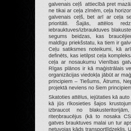
galvenais ceļš attiecībā pret mazāk
ne tikai ar ceļa zīmēm, ceļa horizo
galvenais ceļš, bet arī ar ceļa 
prioritāti. Šajās, attēlos re
iebrauktuves/izbrauktuves blakuster
segums beidzas, kas braucējiem
maldīgu priekšstatu, ka tiem ir gal
Ceļu satiksmes noteikumi, kā arī
definēts, kas ietilpst ceļa kompleks
ceļa ar nosaukumu Vienības gatv
Rīgas plānos ir kā maģistrālais v
organizācijas viedokļa jābūt ar ma
principiem – Tiešums, Ātrums, Ne
projektā neviens no šiem principiem
Skatoties attēlus, iejūtaties kā auto
kā jūs rīkosieties šajos krustoju
izbraucot no blakusteritorijā
riteņbraucējus (kā to nosaka CS
gatves brauktuves malai un tur apst
netuvojas kāds transportlīdzeklis. Un