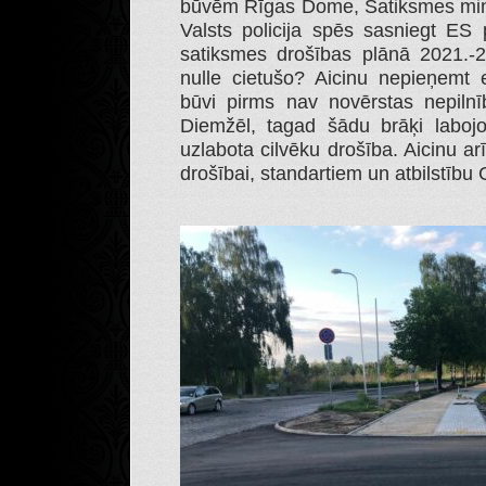
būvēm Rīgas Dome, Satiksmes minist
Valsts policija spēs sasniegt ES p
satiksmes drošības plānā 2021.-
nulle cietušo? Aicinu nepieņemt e
būvi pirms nav novērstas nepilnīb
Diemžēl, tagad šādu brāķi labojot
uzlabota cilvēku drošība. Aicinu ar
drošībai, standartiem un atbilstīb