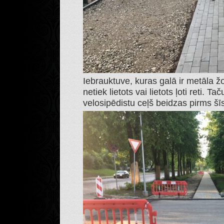
Iebrauktuve, kuras galā ir metāla ž
netiek lietots vai lietots ļoti reti. T
velosipēdistu ceļš beidzas pirms š