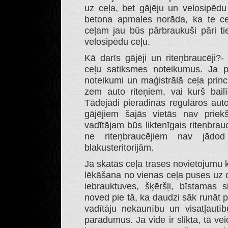
uz ceļa, bet gājēju un velosipēdu 
betona apmales norāda, ka te ceļ
ceļam jau būs pārbraukuši pāri ti
velosipēdu ceļu.
Kā darīs gājēji un riteņbraucēji?-
ceļu satiksmes noteikumus. Ja p
noteikumi un maģistrālā ceļa princi
zem auto riteņiem, vai kurš bailī
Tādejādi pieradinās regulāros auto
gājējiem šajās vietās nav prie
vadītājam būs liktenīgais riteņbrau
ne riteņbraucējiem nav jādo
blakusteritorijām.
Ja skatās ceļa trases novietojumu 
lēkāšana no vienas ceļa puses uz o
iebrauktuves, šķēršļi, bīstamas s
noved pie tā, ka daudzi sāk runāt pa
vadītāju nekaunību un visatļautīb
paradumus. Ja vide ir slikta, tā ve