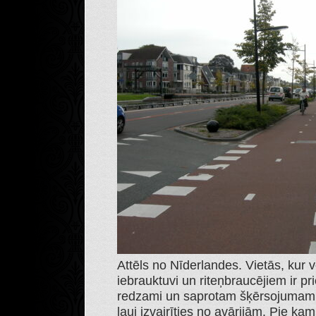
Attēls no Nīderlandes. Vietās, kur v
iebrauktuvi un riteņbraucējiem ir p
redzami un saprotam šķērsojumam a
ļauj izvairīties no avārijām. Pie ka