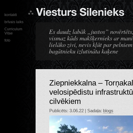
kontakti
brīvais laiks
Curriculum
Es daudz labāk „justos” novērtēts,
Vitae
vismaz kāds makšķernieks ar manie
foto
lielāko zivi, nevis kļūt par pelnie
bagātnieku izlutināta kaķene
Ziepniekkalna – Torņakal
velosipēdistu infrastrukt
cilvēkiem
Publicēts: 3.06.22 | Sadaļa:
blogs