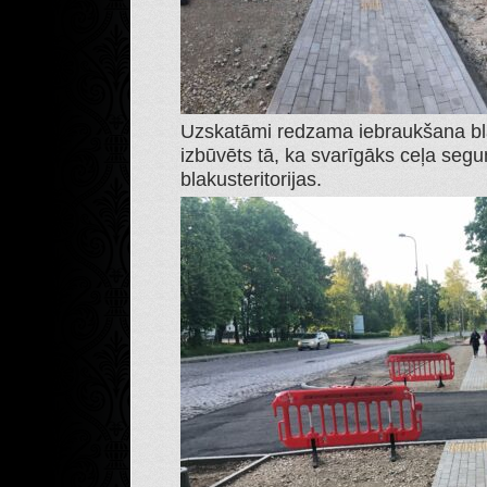
Uzskatāmi redzama iebraukšana bla
izbūvēts tā, ka svarīgāks ceļa segu
blakusteritorijas.