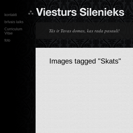
kontakti
brīvais laiks
Curriculum
Tās ir Tavas domas, kas rada pasauli!
Vitae
foto
Images tagged "Skats"