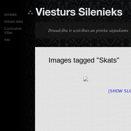
kontakti
brīvais laiks
Curriculum
Draudzība ir uzticības un prieka sajaukums
Vitae
foto
Images tagged "Skats"
[SHOW SL