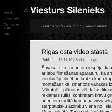
kontakti
brīvais laiks
Curriculum
Lētākais veids kā uzlabot izskatu ir smaids
Vitae
foto
Rīgas osta video stāstā
Publicēts: 13.11.10 | Sadaļa:
blogs
Šovasar tika izmantota iespēja, ka 
ar labu filmēšanas aparatūru, kā a
vienlaicīgi filmēt no kruīza kuģa ka
montāžās tika izmantots vairākās izs
Nākotnē ir plānotas vēl dažas filma
reklāmas rullīši konkrētām kravu g
aģentiem radītā kampaņa www.whyrig
starptautisku atzinību vienā no lie
Miami pilsētā. Taču šeit, šajā filmiņ