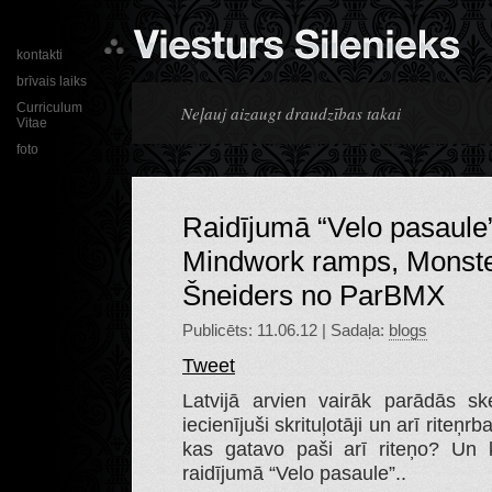
kontakti
brīvais laiks
Curriculum
Neļauj aizaugt draudzības takai
Vitae
foto
Raidījumā “Velo pasaule”
Mindwork ramps, Monste
Šneiders no ParBMX
Publicēts: 11.06.12 | Sadaļa:
blogs
Tweet
Latvijā arvien vairāk parādās sk
iecienījuši skrituļotāji un arī riteņr
kas gatavo paši arī riteņo? Un 
raidījumā “Velo pasaule”..