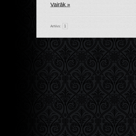
Vairāk »
1
Arhīvs: