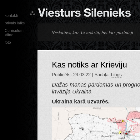
kontakti
brīvais laiks
Curriculum
Neskaties, kur Tu nokriti, bet kur paslīdēji
Vitae
foto
Kas notiks ar Krieviju
Publicēts: 24.03.22 | Sadaļa:
blogs
Dažas manas pārdomas un prognoze
invāzija Ukrainā
Ukraina karā uzvarēs.