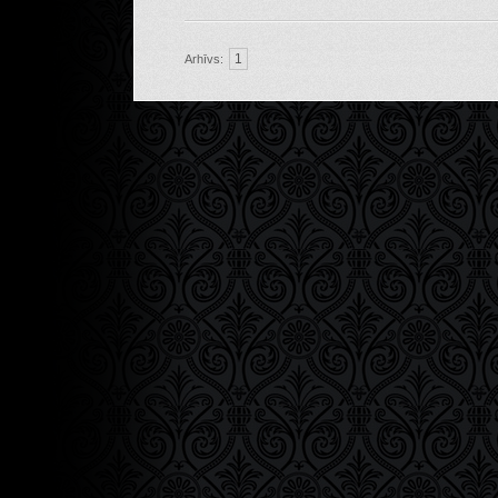
1
Arhīvs: