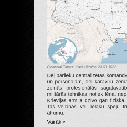
Financial Times: Karš Ukrainā 24.03.3022
Dēļ pārlieku centralizētas komand
un personālam, dēļ karavīru zemā
zemās profesionālās sagatavotī
militārās tehnikas notiek lēna, ne
Krievijas armija dzīvo gan fiziskā
Tas veicinās vēl lielāku spēju 
ātrumu.
Vairāk »