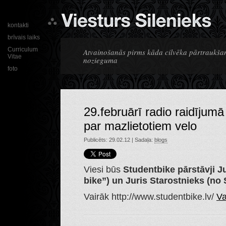
kontakti
brīvais laiks
Curriculum
Atvainošanās pirms kāda cilvēka pārtraukšana
Vitae
nozieguma
foto
29.februārī radio raidījum
par mazlietotiem velo
Publicēts: 29.02.12 | Sadaļa:
blogs
Viesi būs
Studentbike pārstāvji J
bike”) un Juris Starostnieks (no
Vairāk http://www.studentbike.lv/
Va