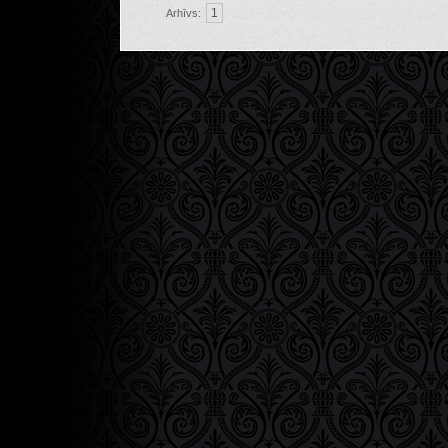
1
Arhīvs: