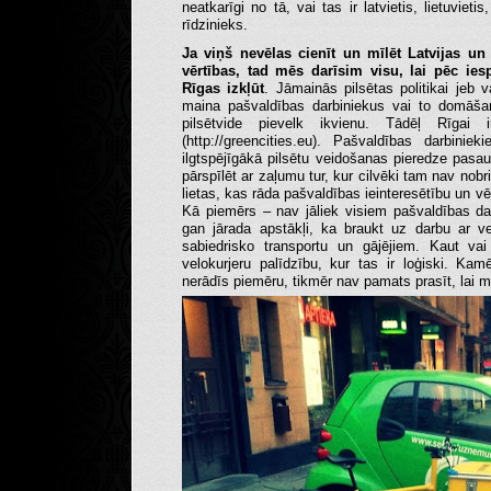
neatkarīgi no tā, vai tas ir latvietis, lietuvieti
rīdzinieks.
Ja viņš nevēlas cienīt un mīlēt Latvijas un 
vērtības, tad mēs darīsim visu, lai pēc ie
Rīgas izkļūt
. Jāmainās pilsētas politikai je
maina pašvaldības darbiniekus vai to domāšan
pilsētvide pievelk ikvienu. Tādēļ Rīgai i
(http://greencities.eu). Pašvaldības darbin
ilgtspējīgākā pilsētu veidošanas pieredze pasau
pārspīlēt ar zaļumu tur, kur cilvēki tam nav nobr
lietas, kas rāda pašvaldības ieinteresētību un 
Kā piemērs – nav jāliek visiem pašvaldības da
gan jārada apstākļi, ka braukt uz darbu ar ve
sabiedrisko transportu un gājējiem. Kaut vai
velokurjeru palīdzību, kur tas ir loģiski. Ka
nerādīs piemēru, tikmēr nav pamats prasīt, lai ma