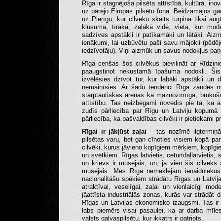
Rīga ir stagnējoša pilsēta attīstībā, kultūrā, i
uz pārējo Eiropas pilsētu fona. Beidzamajos gad
uz Pierīgu, kur cilvēku skaits turpina tikai au
klusumā, tīrākā, zaļākā vidē, vietā, kur mod
sadzīves apstākļi ir patīkamāki un lētāki. Aizmū
ienākumi, lai uzbūvētu paši savu mājokli (pēd
iedzīvotāju). Viņi aizmūk un savus nodokļus paņ
Rīga cenšas šos cilvēkus pievilināt ar Rīdzini
paaugstinot nekustamā īpašuma nodokli. Šis 
izvēlēsies dzīvot tur, kur labāki apstākļi un 
nemainīsies. Ar šādu tendenci Rīga zaudēs 
starptautiskās arēnas kā maznozīmīga, brūkoša 
attīstību. Tas neizbēgami novedīs pie tā, ka 
zudīs pārliecība par Rīgu un Latviju kopumā 
pārliecība, ka pašvaldības cilvēki ir pietiekami
Rīgai ir jākļūst zaļai
– tas nozīmē ilgtermiņā 
pilsētas varu, bet gan cīnoties visiem kopā pa
cilvēki, kurus jāvieno kopīgiem mērķiem, kopīgi
un svētkiem. Rīgas latvietis, ceturtdaļlatvietis, 
un krievs ir mūsējais, un, ja vien šis cilvēks
mūsējais. Mēs Rīgā nemeklējam ienaidniekus,
nacionalitāšu spēkiem strādātu Rīgas un Latvijas 
atraktīvai, veselīgai, zaļai un vienlaicīgi mod
jāattīsta industriālās zonas, kurās var strādāt 
Rīgas un Latvijas ekonomisko izaugsmi. Tas ir
labs piemērs visai pasaulei, ka ar darba mīles
valsts galvaspilsētu, kur ikkatrs ir patriots.