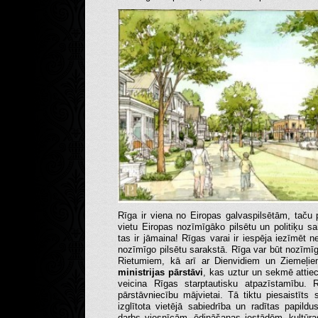
Rīga ir viena no Eiropas galvaspilsētām, taču 
vietu Eiropas nozīmīgāko pilsētu un politiķu s
tas ir jāmaina! Rīgas varai ir iespēja iezīmēt n
nozīmīgo pilsētu sarakstā. Rīga var būt nozīmī
Rietumiem, kā arī ar Dienvidiem un Ziemeļi
ministrijas pārstāvi
, kas uztur un sekmē attie
veicina Rīgas starptautisku atpazīstamību. R
pārstāvniecību mājvietai. Tā tiktu piesaistīts 
izglītota vietējā sabiedrība un radītas papild
darbs viesnīcām, ēdināšanas iestādēm, kultūras