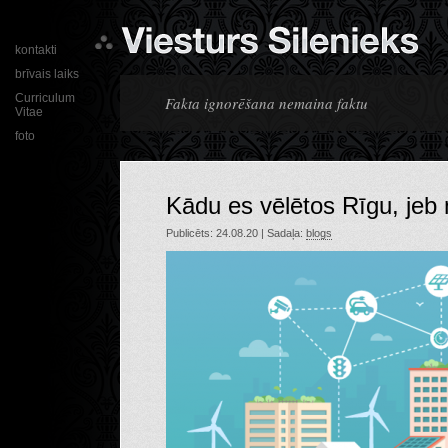
kontakti
brīvais laiks
Curriculum
Fakta ignorēšana nemaina faktu
Vitae
foto
Kādu es vēlētos Rīgu, je
Publicēts: 24.08.20 | Sadaļa:
blogs