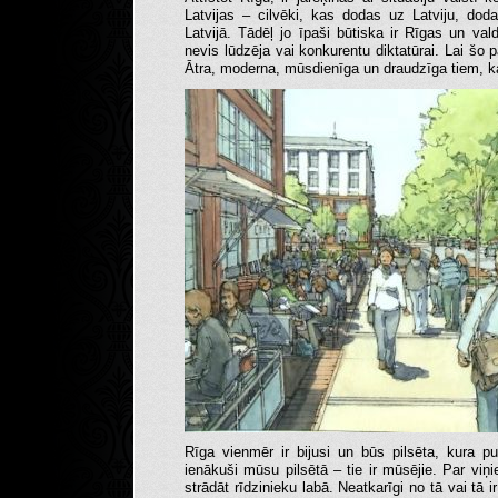
Latvijas – cilvēki, kas dodas uz Latviju, do
Latvijā. Tādēļ jo īpaši būtiska ir Rīgas un va
nevis lūdzēja vai konkurentu diktatūrai. Lai šo p
Ātra, moderna, mūsdienīga un draudzīga tiem, ka
Rīga vienmēr ir bijusi un būs pilsēta, kura p
ienākuši mūsu pilsētā – tie ir mūsējie. Par viņie
strādāt rīdzinieku labā. Neatkarīgi no tā vai tā 