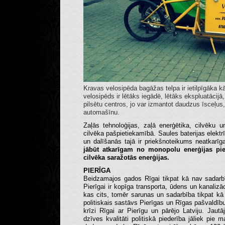
Kravas velosipēda bagāžas telpa ir ietilpīgāka 
velosipēds ir lētāks iegādē, lētāks ekspluatācijā
pilsētu centros, jo var izmantot daudzus īsceļus
automašīnu.
Zaļās tehnoloģijas, zaļā enerģētika, cilvēku 
cilvēka pašpietiekamībā. Saules baterijas elekt
un dalīšanās tajā ir priekšnoteikums neatkarīga
jābūt atkarīgam no monopolu enerģijas pieg
cilvēka saražotās enerģijas.
PIERĪGA
Beidzamajos gados Rīgai tikpat kā nav sadarb
Pierīgai ir kopīga transporta, ūdens un kanaliz
kas cits, tomēr sarunas un sadarbība tikpat kā 
politiskais sastāvs Pierīgas un Rīgas pašvaldību
krīzi Rīgai ar Pierīgu un pārējo Latviju. Jau
dzīves kvalitāti politiskā piederība jāliek pie