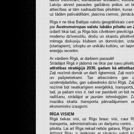
Latviju atvest pasaules gaišākos prātus un b
attiecības ar tām sadraudzības pilsētām, kuras
uz tādām pašvaldībām, jāaicina ciemos, jāmācā
Rīga ir ne tikai Baltijas valstu ģeogrāfiskais cen
par
Austrumeiropas valstu labāko pilsētu un Z
izdarīt tikai tad, ja Rīga būs cilvēkiem pievilcīg
modernu dzīvesstilu, drošu un skaistu pilsētvid
mēroga diskusiju klubiem un domnīcām, izd
(startapiem), izkoptu un unikālu kultūru, un lai
enerģiju iecerēm.
Ar vārdiem Rīgā, ar darbiem pasaulē!
Strādājot Rīgā ir jādomā ne tikai par savu pilsē
attīstības stratēģijā 2030. gadam kā attīstība
Zaļi nozīmē domāt un darīt ilgtermiņā. Zaļi nozī
un pašpietiekami. Tas attiecināms gan u
uzņēmējdarbību, gan sabiedrisko dzīvi Rīgā. Za
nozīmē būt neatkarīgiem enerģētikā, transportā,
tad, ja pašam viss ir, tad var pastāvēt un būt ne
radīšanu, strādājot ar jaunām tehnoloģijām. 
mazāka skaita transporta pārvadājumiem un 
ekonomisko izaugsmi.
RĪGA VISIEM
Rīgā tiekas visi, uz Rīgu brauc visi, caur R
transporta, administratīvais un darījumu centrs. 
pilsēta. Lai arī Rīga nekad nebūs gatava, Rīga ir
Attīstot Rīgu, ir jārēķinās ar situāciju valstī