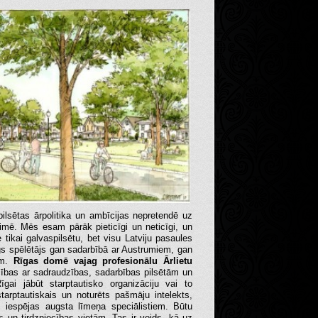
pilsētas ārpolitika un ambīcijas nepretendē uz
aimē. Mēs esam pārāk pieticīgi un neticīgi, un
e tikai galvaspilsētu, bet visu Latviju pasaules
gs spēlētājs gan sadarbībā ar Austrumiem, gan
em.
Rīgas domē vajag profesionālu Ārlietu
cības ar sadraudzības, sadarbības pilsētām un
īgai jābūt starptautisko organizāciju vai to
starptautiskais un noturēts pašmāju intelekts,
us iespējas augsta līmeņa speciālistiem. Būtu
 un tirdzniecības vietām. Tas ir veids, kā uz