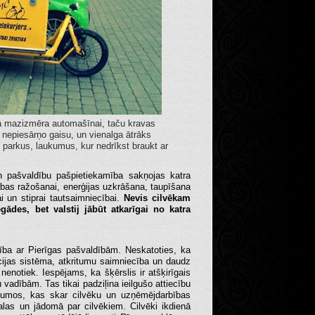
kā mazizmēra automašīnai, taču kravas
, nepiesārņo gaisu, un vienalga ātrāks
, parkus, laukumus, kur nedrīkst braukt ar
un pašvaldību pašpietiekamība sakņojas katra
rības ražošanai, enerģijas uzkrāšana, taupīšana
i un stiprai tautsaimniecībai.
Nevis cilvēkam
ādes, bet valstij jābūt atkarīgai no katra
ība ar Pierīgas pašvaldībām. Neskatoties, ka
ācijas sistēma, atkritumu saimniecība un daudz
nenotiek. Iespējams, ka šķērslis ir atšķirīgais
 vadībām. Tas tikai padziļina ieilgušo attiecību
tājumos, kas skar cilvēku un uzņēmējdarbības
 malas un jādomā par cilvēkiem. Cilvēki ikdienā