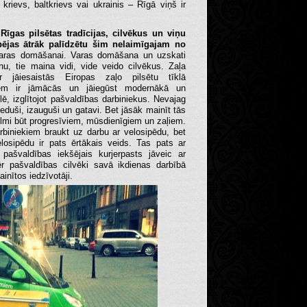
s, krievs, baltkrievs vai ukrainis – Rīgā viņš ir
Rīgas pilsētas tradīcijas, cilvēkus un viņu
spējas ātrāk palīdzētu šim nelaimīgajam no
b varas domāšanai. Varas domāšana un uzskati
u, tie maina vidi, vide veido cilvēkus. Zaļa
r jāiesaistās Eiropas zaļo pilsētu tīklā
iekiem ir jāmācās un jāiegūst modernākā un
lē, izglītojot pašvaldības darbiniekus. Nevajag
ieduši, izauguši un gatavi. Bet jāsāk mainīt tās
vēlmi būt progresīviem, mūsdienīgiem un zaļiem.
rbiniekiem braukt uz darbu ar velosipēdu, bet
losipēdu ir pats ērtākais veids. Tas pats ar
 pašvaldības iekšējais kurjerpasts jāveic ar
mēr pašvaldības cilvēki savā ikdienas darbībā
inītos iedzīvotāji.