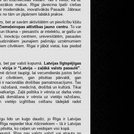
iezākos makus. Rīgai jāveicina īpaši ciešas
 ir modernākās, inovatīvākās Pasaulē. Jābrauc
s no tām un jāpārņem labākā prakse.
trs, bet ar savām aktivitātēm un pievilcību kļūtu
iemeļeiropas attīstības jauno centru
. To var
a un tīkama – piesaistīs ar intelektu, ar gaišu un
i, inovāciju centriem, universitātēm, pasaules
audzinātiem jaunajiem pašmāju uzņēmumiem
pniem cilvēkiem.
Rīgai ir jābūt vietai, kas piedod
tu, bet par valsti kopumā.
Latvijas Ilgtspējīgas
s vīzija ir “Latvija – zaļākā valsts pasaulē”
.
mē dzīvot taupīgi, lai vecumdienās justos brīvi
z cilvēkiem, gan pilsētas pārvaldi, gan
ļi ir nacionālās drošības pamatnosacījums. Tas
 ražošanā, medicīnā, drošībā un kultūrā. Tikai
atkarīgs. Zaļā politika ir vērsta uz darba vietu
Zaļā domāšana ir vērsta uz vietējo ražošanu,
vietējo izglītības celšanu tādejādi radot
īgu lido un kuģo daudzi, jo Rīga ir Latvijas
Rīga nepieder tikai rīdziniekiem – tā ir Latvijas
 pilsēta, ko ceļam un veidojam visi kopā.
 kopumā. Rīga nav valsts valstī vai atrauta no