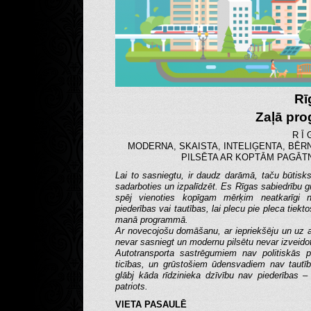
Rī
Zaļā pr
R Ī 
MODERNA, SKAISTA, INTELIĢENTA, BĒR
PILSĒTA AR KOPTĀM PAGĀT
Lai to sasniegtu, ir daudz darāmā, taču būtisk
sadarboties un izpalīdzēt. Es Rīgas sabiedrību gr
spēj vienoties kopīgam mērķim neatkarīgi n
piederības vai tautības, lai plecu pie pleca tiekt
manā programmā.
Ar novecojošu domāšanu, ar iepriekšēju un uz a
nevar sasniegt un modernu pilsētu nevar izveido
Autotransporta sastrēgumiem nav politiskās p
ticības, un grūstošiem ūdensvadiem nav tautī
glābj kāda rīdzinieka dzīvību nav piederības –
patriots.
VIETA PASAULĒ