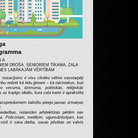
ga
ogramma
G A
NIEM DROŠA, SENIORIEM TĪKAMA, ZAĻA
NES LABĀKAJĀM VĒRTĪBĀM
s nosacījums ir visu cilvēku vēlme savstarpēji
ibu redzēt kā lielu ģimeni – kā talciniekus, kuri
o vecuma, dzimuma, politiskās, reliģiskās
os uz kopīgo ideālu, kura ceļa karte ir aprakstīta
izspriedumiem balstītu pieeju jaunas izmaiņas
t.
iederības, nolaistām arhitektūras pērlēm nav
ba. Policistam, mediķim, ugunsdzēsējam, kas
 viņš ir sava darba, savas pilsētas un valsts