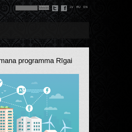
LV
RU
EN
b mana programma Rīgai