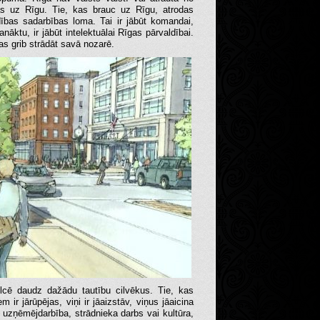
das uz Rīgu. Tie, kas brauc uz Rīgu, atrodas
ldības sadarbības loma. Tai ir jābūt komandai,
anāktu, ir jābūt intelektuālai Rīgas pārvaldībai.
s grib strādāt savā nozarē.
ulcē daudz dažādu tautību cilvēkus. Tie, kas
m ir jārūpējas, viņi ir jāaizstāv, viņus jāaicina
ir uzņēmējdarbība, strādnieka darbs vai kultūra,