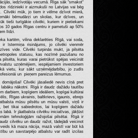
novācijās, iedzīvotāju vecumā. Rīga sāk “smakot“
os rīdzinieki ir aizmukuši no Latvijas vai bēg
gt. Cilvēki mūk, jo tiem ir vēlme dzīvot mierā,
ernāki bērnudārzi un skolas, kur dzīves, un
k tieši turīgākie cilvēki, kuriem ir pietiekami
ējos 10 gados Rīgas centru ir pametuši ap 50%
em līdzi.
eka kartēm, vilina deklarēties Rīgā, vai soda,
ir īstermiņa risinājums, jo cilvēki vienmēr
dzīves vide. Cilvēki turpinās mukt, ja pilsēta
metropoles statusu, kas nozīmē pazušanu no
pilsēta, kuras varai pietrūkst spējas veicināt
ārvalstu uzņēmējiem, iespējamiem investoriem
kā vietu, kur sākt uzņēmējdarbību, jo zudīs
 profesionāi un pieņem pareizus lēmumus.
domājošai! Cilvēki jāsaliedē nevis cīņā pret
r labāku nākotni. Rīgā ir daudz dažādu tautību
em darbiem, kopīgiem ideāliem, kopīgai kultūrai
sēlis, Rīgas ukrainis, baltkrievs, igaunis, ebrejs
 atbalsta mūsu pilsētu un mūsu valsti, viņš ir
 bet tikai sabiedrotos, lai kopīgiem dažādu
labā. Ir jāatbalsta cilvēku iniciatīvas, jākļūst
ernām tehnoloģijām ražojošai pilsētai. Rīgā ir
daudz cilvēku un daudz ražot, tādejādi veicinot
 veids kā maza nācija, mazā valstī var būt kā
tību un savstarpējo atbalstu var radīt izcilas