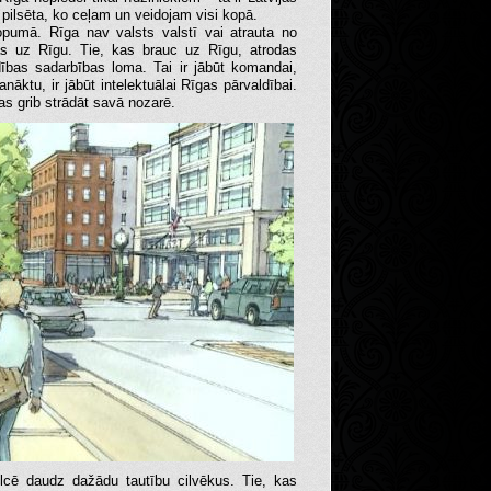
 pilsēta, ko ceļam un veidojam visi kopā.
 kopumā. Rīga nav valsts valstī vai atrauta no
das uz Rīgu. Tie, kas brauc uz Rīgu, atrodas
ldības sadarbības loma. Tai ir jābūt komandai,
anāktu, ir jābūt intelektuālai Rīgas pārvaldībai.
s grib strādāt savā nozarē.
ulcē daudz dažādu tautību cilvēkus. Tie, kas