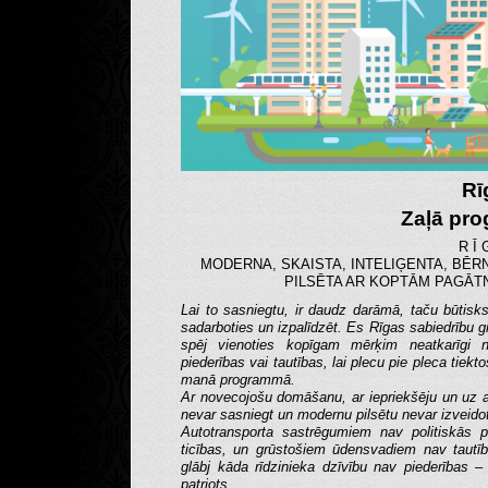
Rī
Zaļā pr
R Ī 
MODERNA, SKAISTA, INTELIĢENTA, BĒR
PILSĒTA AR KOPTĀM PAGĀT
Lai to sasniegtu, ir daudz darāmā, taču būtisk
sadarboties un izpalīdzēt. Es Rīgas sabiedrību gr
spēj vienoties kopīgam mērķim neatkarīgi n
piederības vai tautības, lai plecu pie pleca tiekt
manā programmā.
Ar novecojošu domāšanu, ar iepriekšēju un uz a
nevar sasniegt un modernu pilsētu nevar izveido
Autotransporta sastrēgumiem nav politiskās p
ticības, un grūstošiem ūdensvadiem nav tautī
glābj kāda rīdzinieka dzīvību nav piederības –
patriots.