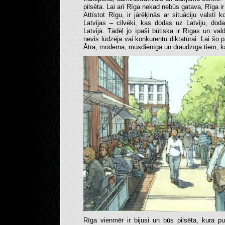
pilsēta. Lai arī Rīga nekad nebūs gatava, Rīga ir
Attīstot Rīgu, ir jārēķinās ar situāciju valstī
Latvijas – cilvēki, kas dodas uz Latviju, do
Latvijā. Tādēļ jo īpaši būtiska ir Rīgas un va
nevis lūdzēja vai konkurentu diktatūrai. Lai šo p
Ātra, moderna, mūsdienīga un draudzīga tiem, ka
Rīga vienmēr ir bijusi un būs pilsēta, kura p