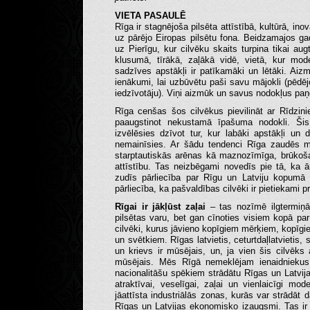
VIETA PASAULĒ
Rīga ir stagnējoša pilsēta attīstībā, kultūrā, i
uz pārējo Eiropas pilsētu fona. Beidzamajos gad
uz Pierīgu, kur cilvēku skaits turpina tikai au
klusumā, tīrākā, zaļākā vidē, vietā, kur mod
sadzīves apstākļi ir patīkamāki un lētāki. Aizmū
ienākumi, lai uzbūvētu paši savu mājokli (pēd
iedzīvotāju). Viņi aizmūk un savus nodokļus paņ
Rīga cenšas šos cilvēkus pievilināt ar Rīdzini
paaugstinot nekustamā īpašuma nodokli. Šis 
izvēlēsies dzīvot tur, kur labāki apstākļi un 
nemainīsies. Ar šādu tendenci Rīga zaudēs 
starptautiskās arēnas kā maznozīmīga, brūkoša 
attīstību. Tas neizbēgami novedīs pie tā, ka 
zudīs pārliecība par Rīgu un Latviju kopumā 
pārliecība, ka pašvaldības cilvēki ir pietiekami
Rīgai ir jākļūst zaļai
– tas nozīmē ilgtermiņā 
pilsētas varu, bet gan cīnoties visiem kopā pa
cilvēki, kurus jāvieno kopīgiem mērķiem, kopīgi
un svētkiem. Rīgas latvietis, ceturtdaļlatvietis, 
un krievs ir mūsējais, un, ja vien šis cilvēks
mūsējais. Mēs Rīgā nemeklējam ienaidniekus,
nacionalitāšu spēkiem strādātu Rīgas un Latvijas 
atraktīvai, veselīgai, zaļai un vienlaicīgi mod
jāattīsta industriālās zonas, kurās var strādāt 
Rīgas un Latvijas ekonomisko izaugsmi. Tas ir