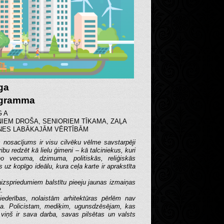
ga
ogramma
G A
NIEM DROŠA, SENIORIEM TĪKAMA, ZAĻA
NES LABĀKAJĀM VĒRTĪBĀM
s nosacījums ir visu cilvēku vēlme savstarpēji
ibu redzēt kā lielu ģimeni – kā talciniekus, kuri
o vecuma, dzimuma, politiskās, reliģiskās
os uz kopīgo ideālu, kura ceļa karte ir aprakstīta
izspriedumiem balstītu pieeju jaunas izmaiņas
t.
iederības, nolaistām arhitektūras pērlēm nav
ba. Policistam, mediķim, ugunsdzēsējam, kas
 viņš ir sava darba, savas pilsētas un valsts