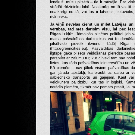
ienākuši mūsu pilsētā – tie ir mūsējie. Par viņie
strādāt rīdzinieku labā. Neatkarīgi no tā vai tā 
neatkarīgi no tā, vai tas ir latvietis, lietuvieti
rīdzinieks.
Ja viņš nevēlas cienīt un mīlēt Latvijas un 
vērtības, tad mēs darīsim visu, lai pēc ie
Rīgas izkļūt
. Jāmainās pilsētas politikai je
maina pašvaldības darbiniekus vai to domāšan
pilsētvide pievelk ikvienu. Tādēļ Rīgai i
(http://greencities.eu). Pašvaldības darbin
ilgtspējīgākā pilsētu veidošanas pieredze pasau
pārspīlēt ar zaļumu tur, kur cilvēki tam nav nobr
lietas, kas rāda pašvaldības ieinteresētību un 
Kā piemērs – nav jāliek visiem pašvaldības da
gan jārada apstākļi, ka braukt uz darbu ar ve
sabiedrisko transportu un gājējiem. Kaut vai
velokurjeru palīdzību, kur tas ir loģiski. Ka
nerādīs piemēru, tikmēr nav pamats prasīt, lai ma