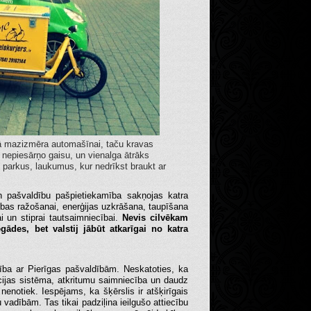
kā mazizmēra automašīnai, taču kravas
, nepiesārņo gaisu, un vienalga ātrāks
, parkus, laukumus, kur nedrīkst braukt ar
un pašvaldību pašpietiekamība sakņojas katra
rības ražošanai, enerģijas uzkrāšana, taupīšana
i un stiprai tautsaimniecībai.
Nevis cilvēkam
ādes, bet valstij jābūt atkarīgai no katra
ība ar Pierīgas pašvaldībām. Neskatoties, ka
ācijas sistēma, atkritumu saimniecība un daudz
nenotiek. Iespējams, ka šķērslis ir atšķirīgais
 vadībām. Tas tikai padziļina ieilgušo attiecību