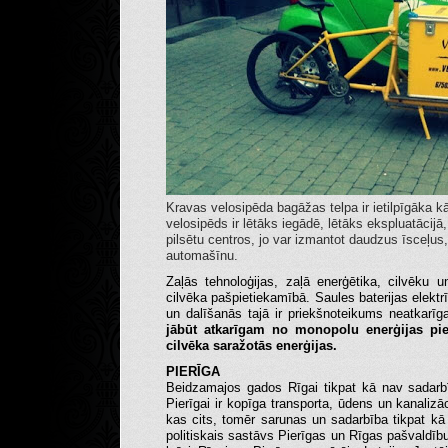
Kravas velosipēda bagāžas telpa ir ietilpīgāka 
velosipēds ir lētāks iegādē, lētāks ekspluatācijā
pilsētu centros, jo var izmantot daudzus īsceļus
automašīnu.
Zaļās tehnoloģijas, zaļā enerģētika, cilvēku 
cilvēka pašpietiekamībā. Saules baterijas elekt
un dalīšanās tajā ir priekšnoteikums neatkarīga
jābūt atkarīgam no monopolu enerģijas pieg
cilvēka saražotās enerģijas.
PIERĪGA
Beidzamajos gados Rīgai tikpat kā nav sadarb
Pierīgai ir kopīga transporta, ūdens un kanaliz
kas cits, tomēr sarunas un sadarbība tikpat kā 
politiskais sastāvs Pierīgas un Rīgas pašvaldību