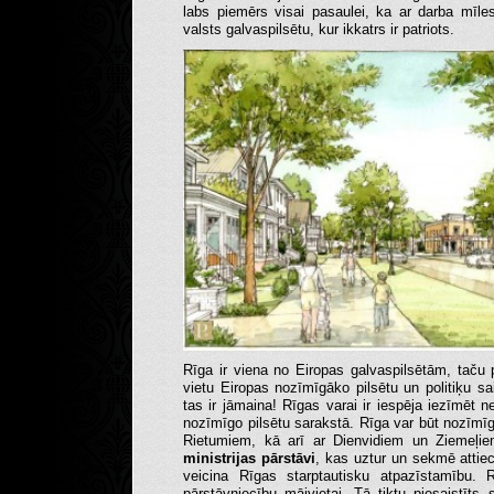
labs piemērs visai pasaulei, ka ar darba mīles
valsts galvaspilsētu, kur ikkatrs ir patriots.
Rīga ir viena no Eiropas galvaspilsētām, taču 
vietu Eiropas nozīmīgāko pilsētu un politiķu s
tas ir jāmaina! Rīgas varai ir iespēja iezīmēt n
nozīmīgo pilsētu sarakstā. Rīga var būt nozīmī
Rietumiem, kā arī ar Dienvidiem un Ziemeļi
ministrijas pārstāvi
, kas uztur un sekmē attie
veicina Rīgas starptautisku atpazīstamību. R
pārstāvniecību mājvietai. Tā tiktu piesaistīts 