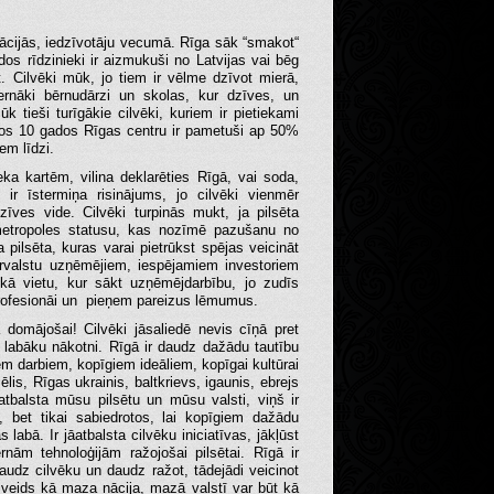
novācijās, iedzīvotāju vecumā. Rīga sāk “smakot“
os rīdzinieki ir aizmukuši no Latvijas vai bēg
gt. Cilvēki mūk, jo tiem ir vēlme dzīvot mierā,
ernāki bērnudārzi un skolas, kur dzīves, un
k tieši turīgākie cilvēki, kuriem ir pietiekami
ējos 10 gados Rīgas centru ir pametuši ap 50%
em līdzi.
eka kartēm, vilina deklarēties Rīgā, vai soda,
ir īstermiņa risinājums, jo cilvēki vienmēr
dzīves vide. Cilvēki turpinās mukt, ja pilsēta
metropoles statusu, kas nozīmē pazušanu no
pilsēta, kuras varai pietrūkst spējas veicināt
ārvalstu uzņēmējiem, iespējamiem investoriem
kā vietu, kur sākt uzņēmējdarbību, jo zudīs
 profesionāi un pieņem pareizus lēmumus.
domājošai! Cilvēki jāsaliedē nevis cīņā pret
r labāku nākotni. Rīgā ir daudz dažādu tautību
em darbiem, kopīgiem ideāliem, kopīgai kultūrai
sēlis, Rīgas ukrainis, baltkrievs, igaunis, ebrejs
 atbalsta mūsu pilsētu un mūsu valsti, viņš ir
 bet tikai sabiedrotos, lai kopīgiem dažādu
labā. Ir jāatbalsta cilvēku iniciatīvas, jākļūst
ernām tehnoloģijām ražojošai pilsētai. Rīgā ir
daudz cilvēku un daudz ražot, tādejādi veicinot
 veids kā maza nācija, mazā valstī var būt kā