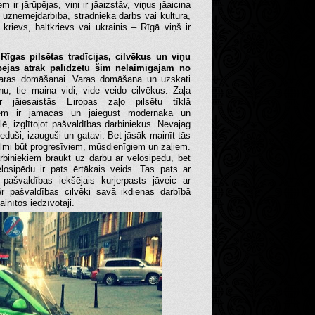
m ir jārūpējas, viņi ir jāaizstāv, viņus jāaicina
ir uzņēmējdarbība, strādnieka darbs vai kultūra,
s, krievs, baltkrievs vai ukrainis – Rīgā viņš ir
Rīgas pilsētas tradīcijas, cilvēkus un viņu
spējas ātrāk palīdzētu šim nelaimīgajam no
b varas domāšanai. Varas domāšana un uzskati
u, tie maina vidi, vide veido cilvēkus. Zaļa
r jāiesaistās Eiropas zaļo pilsētu tīklā
iekiem ir jāmācās un jāiegūst modernākā un
lē, izglītojot pašvaldības darbiniekus. Nevajag
ieduši, izauguši un gatavi. Bet jāsāk mainīt tās
vēlmi būt progresīviem, mūsdienīgiem un zaļiem.
rbiniekiem braukt uz darbu ar velosipēdu, bet
losipēdu ir pats ērtākais veids. Tas pats ar
 pašvaldības iekšējais kurjerpasts jāveic ar
mēr pašvaldības cilvēki savā ikdienas darbībā
inītos iedzīvotāji.