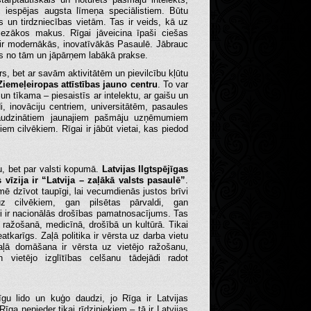
us iespējas augsta līmeņa speciālistiem. Būtu
 un tirdzniecības vietām. Tas ir veids, kā uz
iezākos makus. Rīgai jāveicina īpaši ciešas
 ir modernākās, inovatīvākās Pasaulē. Jābrauc
s no tām un jāpārņem labākā prakse.
trs, bet ar savām aktivitātēm un pievilcību kļūtu
iemeļeiropas attīstības jauno centru
. To var
a un tīkama – piesaistīs ar intelektu, ar gaišu un
i, inovāciju centriem, universitātēm, pasaules
audzinātiem jaunajiem pašmāju uzņēmumiem
pniem cilvēkiem.
Rīgai ir jābūt vietai, kas piedod
tu, bet par valsti kopumā.
Latvijas Ilgtspējīgas
s vīzija ir “Latvija – zaļākā valsts pasaulē”
.
mē dzīvot taupīgi, lai vecumdienās justos brīvi
z cilvēkiem, gan pilsētas pārvaldi, gan
ļi ir nacionālās drošības pamatnosacījums. Tas
 ražošanā, medicīnā, drošībā un kultūrā. Tikai
atkarīgs. Zaļā politika ir vērsta uz darba vietu
Zaļā domāšana ir vērsta uz vietējo ražošanu,
vietējo izglītības celšanu tādejādi radot
īgu lido un kuģo daudzi, jo Rīga ir Latvijas
Rīga nepieder tikai rīdziniekiem – tā ir Latvijas