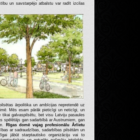
tību un savstarpējo atbalstu var radīt izcilas
pilsētas ārpolitika un ambīcijas nepretendē uz
aimē. Mēs esam pārāk pieticīgi un neticīgi, un
e tikai galvaspilsētu, bet visu Latviju pasaules
gs spēlētājs gan sadarbībā ar Austrumiem, gan
em.
Rīgas domē vajag profesionālu Ārlietu
cības ar sadraudzības, sadarbības pilsētām un
īgai jābūt starptautisko organizāciju vai to
starptautiskais un noturēts pašmāju intelekts,