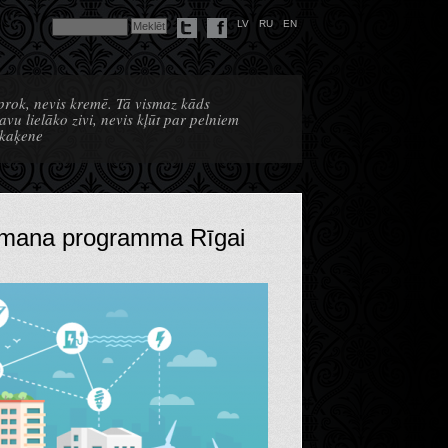
LV
RU
EN
prok, nevis kremē. Tā vismaz kāds
vu lielāko zivi, nevis kļūt par pelniem
 kaķene
b mana programma Rīgai