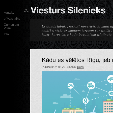
kontakti
brīvais laiks
Curriculum
Es daudz labāk „justos” novērtēts, ja mani a
Vitae
makšķernieks ar maniem tārpiem var izvilkt sa
kastē, kuros čurā kādu bagātnieku izlutināta
foto
Kādu es vēlētos Rīgu, je
Publicēts: 24.08.20 | Sadaļa:
blogs