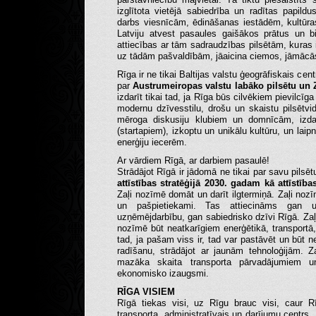
izglītota vietējā sabiedrība un radītas papild
darbs viesnīcām, ēdināšanas iestādēm, kultūras
Latviju atvest pasaules gaišākos prātus un b
attiecības ar tām sadraudzības pilsētām, kuras
uz tādām pašvaldībām, jāaicina ciemos, jāmācā
Rīga ir ne tikai Baltijas valstu ģeogrāfiskais cen
par
Austrumeiropas valstu labāko pilsētu un Z
izdarīt tikai tad, ja Rīga būs cilvēkiem pievilcīg
modernu dzīvesstilu, drošu un skaistu pilsētvid
mēroga diskusiju klubiem un domnīcām, izd
(startapiem), izkoptu un unikālu kultūru, un lai
enerģiju iecerēm.
Ar vārdiem Rīgā, ar darbiem pasaulē!
Strādājot Rīgā ir jādomā ne tikai par savu pilsē
attīstības stratēģijā 2030. gadam kā attīstība
Zaļi nozīmē domāt un darīt ilgtermiņā. Zaļi nozī
un pašpietiekami. Tas attiecināms gan u
uzņēmējdarbību, gan sabiedrisko dzīvi Rīgā. Za
nozīmē būt neatkarīgiem enerģētikā, transportā,
tad, ja pašam viss ir, tad var pastāvēt un būt ne
radīšanu, strādājot ar jaunām tehnoloģijām. 
mazāka skaita transporta pārvadājumiem un 
ekonomisko izaugsmi.
RĪGA VISIEM
Rīgā tiekas visi, uz Rīgu brauc visi, caur R
transporta, administratīvais un darījumu centrs. 