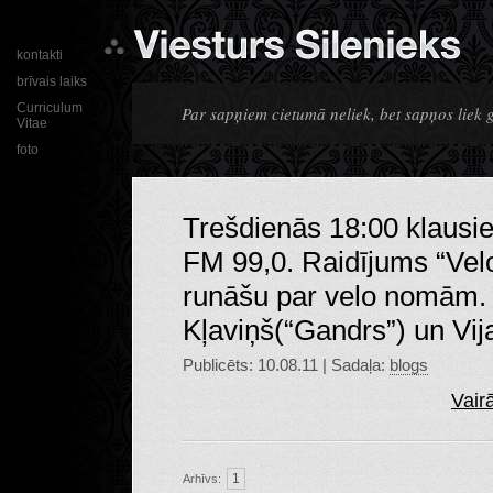
kontakti
brīvais laiks
Curriculum
Par sapņiem cietumā neliek, bet sapņos liek
Vitae
foto
Trešdienās 18:00 klausi
FM 99,0. Raidījums “Vel
runāšu par velo nomām. 
Kļaviņš(“Gandrs”) un Vija
Publicēts: 10.08.11 | Sadaļa:
blogs
Vair
1
Arhīvs: