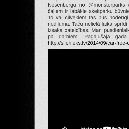
Nesenbergu no @monsterparks 
čaļiem ir labākie skeitparku būvni
To vai cilvēkiem tas būs noderīgi
nodiluma. Taču nelielā laika sprīdī
izsaka pateicības. Man pusdienlaiks
pa darbiem. Pagājušajā gadā 
http://silenieks.lv/2014/09/car-free-