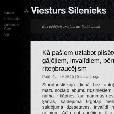
kontakti
brīvais laiks
Curriculum
Kas pēdējais smejas, tas lēnāk domā
Vitae
foto
Kā pašiem uzlabot pilsētvi
gājējiem, invalīdiem, bē
riteņbraucējism
Publicēts: 29.09.15 | Sadaļa:
blogs
Starptaustiskajā dienā bez auto
mazu sociālo labumu rīdziniekiem-
nama ir kāpnes, kur mammas nes a
ķerras, saldējuma tirgotāji me
saldējuma dzesētavas, invalīdi 
ratiņiem. Arī riteņbraucējiem tā i