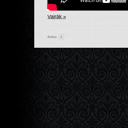
Vairāk »
1
Arhīvs: