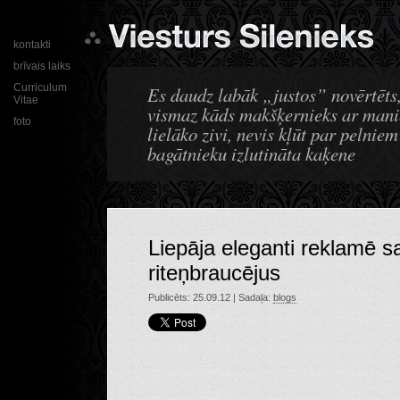
kontakti
brīvais laiks
Curriculum
Es daudz labāk „justos” novērtēts,
Vitae
vismaz kāds makšķernieks ar manie
foto
lielāko zivi, nevis kļūt par pelnie
bagātnieku izlutināta kaķene
Liepāja eleganti reklamē sa
riteņbraucējus
Publicēts: 25.09.12 | Sadaļa:
blogs