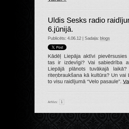
Uldis Sesks radio raidīj
6.jūnijā.
Publicēts: 4.06.12 | Sadaļa:
blogs
Kādēļ Liepāja aktīvi pievērsusies
tas ir izdevīgi? Vai sabiedrība a
Liepājā plānots tuvākajā laikā?
riteņbraukšana kā kultūra? Un vai 
to visu raidījumā “Velo pasaule”.
Va
1
Arhīvs: