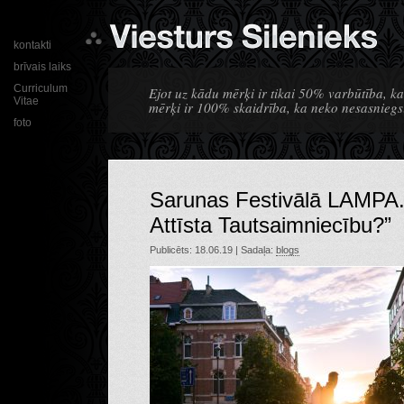
kontakti
brīvais laiks
Curriculum
Ejot uz kādu mērķi ir tikai 50% varbūtība, ka
Vitae
mērķi ir 100% skaidrība, ka neko nesasniegs
foto
Sarunas Festivālā LAMPA.
Attīsta Tautsaimniecību?”
Publicēts: 18.06.19 | Sadaļa:
blogs