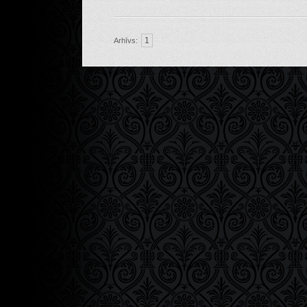
1
Arhīvs: