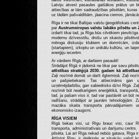
Latviju atvest pasaules gaišākos prātus un b
attiecības ar tām sadraudzības pilsētām, kuras
uz tādām pašvaldībām, jāaicina ciemos, jāmācā
Rīga ir ne tikai Baltijas valstu ģeogrāfiskais cen
par
Austrumeiropas valstu labāko pilsētu un Z
izdarīt tikai tad, ja Rīga būs cilvēkiem pievilcīg
modernu dzīvesstilu, drošu un skaistu pilsētvid
mēroga diskusiju klubiem un domnīcām, izd
(startapiem), izkoptu un unikālu kultūru, un lai
enerģiju iecerēm.
Ar vārdiem Rīgā, ar darbiem pasaulē!
Strādājot Rīgā ir jādomā ne tikai par savu pilsē
attīstības stratēģijā 2030. gadam kā attīstība
Zaļi nozīmē domāt un darīt ilgtermiņā. Zaļi nozī
un pašpietiekami. Tas attiecināms gan u
uzņēmējdarbību, gan sabiedrisko dzīvi Rīgā. Za
nozīmē būt neatkarīgiem enerģētikā, transportā,
tad, ja pašam viss ir, tad var pastāvēt un būt ne
radīšanu, strādājot ar jaunām tehnoloģijām. 
mazāka skaita transporta pārvadājumiem un 
ekonomisko izaugsmi.
RĪGA VISIEM
Rīgā tiekas visi, uz Rīgu brauc visi, caur R
transporta, administratīvais un darījumu centrs. 
pilsēta. Lai arī Rīga nekad nebūs gatava, Rīga ir
Attīstot Rīgu, ir jārēķinās ar situāciju valstī