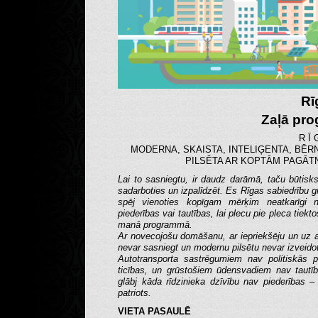
Rī
Zaļā pr
R Ī 
MODERNA, SKAISTA, INTELIĢENTA, BĒR
PILSĒTA AR KOPTĀM PAGĀT
Lai to sasniegtu, ir daudz darāmā, taču būtisk
sadarboties un izpalīdzēt. Es Rīgas sabiedrību gr
spēj vienoties kopīgam mērķim neatkarīgi n
piederības vai tautības, lai plecu pie pleca tiekt
manā programmā.
Ar novecojošu domāšanu, ar iepriekšēju un uz a
nevar sasniegt un modernu pilsētu nevar izveido
Autotransporta sastrēgumiem nav politiskās p
ticības, un grūstošiem ūdensvadiem nav tautī
glābj kāda rīdzinieka dzīvību nav piederības –
patriots.
VIETA PASAULĒ