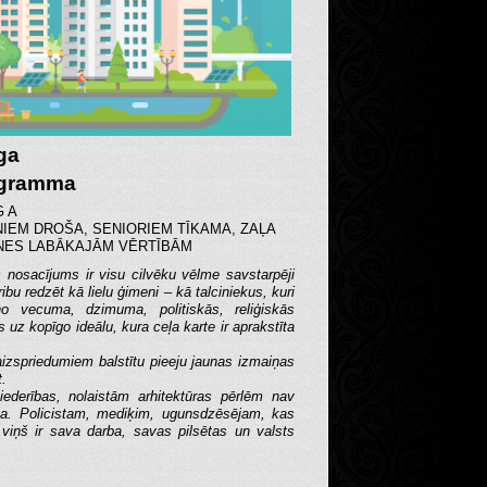
ga
ogramma
G A
NIEM DROŠA, SENIORIEM TĪKAMA, ZAĻA
NES LABĀKAJĀM VĒRTĪBĀM
s nosacījums ir visu cilvēku vēlme savstarpēji
ibu redzēt kā lielu ģimeni – kā talciniekus, kuri
o vecuma, dzimuma, politiskās, reliģiskās
os uz kopīgo ideālu, kura ceļa karte ir aprakstīta
izspriedumiem balstītu pieeju jaunas izmaiņas
t.
iederības, nolaistām arhitektūras pērlēm nav
ba. Policistam, mediķim, ugunsdzēsējam, kas
 viņš ir sava darba, savas pilsētas un valsts