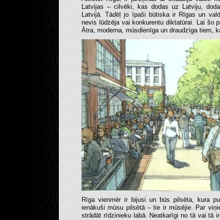
Latvijas – cilvēki, kas dodas uz Latviju, do
Latvijā. Tādēļ jo īpaši būtiska ir Rīgas un va
nevis lūdzēja vai konkurentu diktatūrai. Lai šo p
Ātra, moderna, mūsdienīga un draudzīga tiem, ka
Rīga vienmēr ir bijusi un būs pilsēta, kura p
ienākuši mūsu pilsētā – tie ir mūsējie. Par viņie
strādāt rīdzinieku labā. Neatkarīgi no tā vai tā 