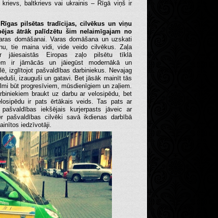
s, krievs, baltkrievs vai ukrainis – Rīgā viņš ir
Rīgas pilsētas tradīcijas, cilvēkus un viņu
spējas ātrāk palīdzētu šim nelaimīgajam no
b varas domāšanai. Varas domāšana un uzskati
u, tie maina vidi, vide veido cilvēkus. Zaļa
r jāiesaistās Eiropas zaļo pilsētu tīklā
iekiem ir jāmācās un jāiegūst modernākā un
lē, izglītojot pašvaldības darbiniekus. Nevajag
ieduši, izauguši un gatavi. Bet jāsāk mainīt tās
vēlmi būt progresīviem, mūsdienīgiem un zaļiem.
rbiniekiem braukt uz darbu ar velosipēdu, bet
losipēdu ir pats ērtākais veids. Tas pats ar
 pašvaldības iekšējais kurjerpasts jāveic ar
mēr pašvaldības cilvēki savā ikdienas darbībā
inītos iedzīvotāji.