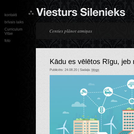
kontakti
brīvais laiks
Curriculum
Centies plānot atmiņas
Vitae
foto
Kādu es vēlētos Rīgu, je
Publicēts: 24.08.20 | Sadaļa:
blogs