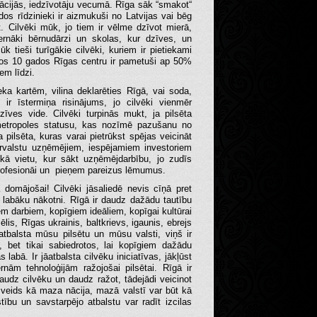
novācijās, iedzīvotāju vecumā. Rīga sāk “smakot“
os rīdzinieki ir aizmukuši no Latvijas vai bēg
gt. Cilvēki mūk, jo tiem ir vēlme dzīvot mierā,
ernāki bērnudārzi un skolas, kur dzīves, un
k tieši turīgākie cilvēki, kuriem ir pietiekami
ējos 10 gados Rīgas centru ir pametuši ap 50%
em līdzi.
eka kartēm, vilina deklarēties Rīgā, vai soda,
ir īstermiņa risinājums, jo cilvēki vienmēr
dzīves vide. Cilvēki turpinās mukt, ja pilsēta
metropoles statusu, kas nozīmē pazušanu no
pilsēta, kuras varai pietrūkst spējas veicināt
ārvalstu uzņēmējiem, iespējamiem investoriem
kā vietu, kur sākt uzņēmējdarbību, jo zudīs
 profesionāi un pieņem pareizus lēmumus.
domājošai! Cilvēki jāsaliedē nevis cīņā pret
r labāku nākotni. Rīgā ir daudz dažādu tautību
em darbiem, kopīgiem ideāliem, kopīgai kultūrai
sēlis, Rīgas ukrainis, baltkrievs, igaunis, ebrejs
 atbalsta mūsu pilsētu un mūsu valsti, viņš ir
 bet tikai sabiedrotos, lai kopīgiem dažādu
labā. Ir jāatbalsta cilvēku iniciatīvas, jākļūst
ernām tehnoloģijām ražojošai pilsētai. Rīgā ir
daudz cilvēku un daudz ražot, tādejādi veicinot
 veids kā maza nācija, mazā valstī var būt kā
tību un savstarpējo atbalstu var radīt izcilas