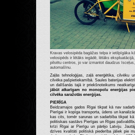
Kravas velosipēda bagāžas telpa ir ietilpīgāka 
velosipēds ir lētāks iegādē, lētāks ekspluatācijā
pilsētu centros, jo var izmantot daudzus īsceļus
automašīnu.
Zaļās tehnoloģijas, zaļā enerģētika, cilvēku 
cilvēka pašpietiekamībā. Saules baterijas elekt
un dalīšanās tajā ir priekšnoteikums neatkarīga
jābūt atkarīgam no monopolu enerģijas pieg
cilvēka saražotās enerģijas.
PIERĪGA
Beidzamajos gados Rīgai tikpat kā nav sadarb
Pierīgai ir kopīga transporta, ūdens un kanaliz
kas cits, tomēr sarunas un sadarbība tikpat kā 
politiskais sastāvs Pierīgas un Rīgas pašvaldību
krīzi Rīgai ar Pierīgu un pārējo Latviju. Jau
dzīves kvalitāti politiskā piederība jāliek pie