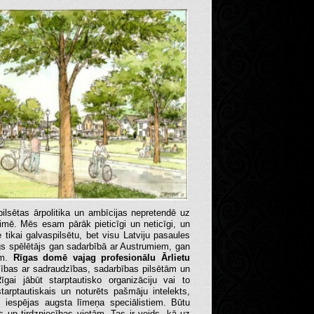
pilsētas ārpolitika un ambīcijas nepretendē uz
aimē. Mēs esam pārāk pieticīgi un neticīgi, un
e tikai galvaspilsētu, bet visu Latviju pasaules
gs spēlētājs gan sadarbībā ar Austrumiem, gan
em.
Rīgas domē vajag profesionālu Ārlietu
cības ar sadraudzības, sadarbības pilsētām un
īgai jābūt starptautisko organizāciju vai to
starptautiskais un noturēts pašmāju intelekts,
us iespējas augsta līmeņa speciālistiem. Būtu
 un tirdzniecības vietām. Tas ir veids, kā uz