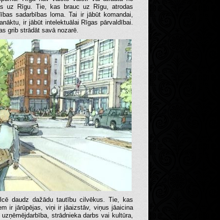
das uz Rīgu. Tie, kas brauc uz Rīgu, atrodas
ldības sadarbības loma. Tai ir jābūt komandai,
anāktu, ir jābūt intelektuālai Rīgas pārvaldībai.
s grib strādāt savā nozarē.
ulcē daudz dažādu tautību cilvēkus. Tie, kas
m ir jārūpējas, viņi ir jāaizstāv, viņus jāaicina
ir uzņēmējdarbība, strādnieka darbs vai kultūra,