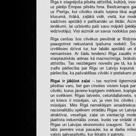
Rīga ir stagnējoša pilsēta attīstībā, kultūrā, i
uz pārējo Eiropas pilsētu fona. Beidzamajos gad
uz Pierīgu, kur cilvēku skaits turpina tikai au
klusumā, tīrākā, zaļākā vidē, vietā, kur mod
sadzīves apstākļi ir patīkamāki un lētāki. Aizmū
ienākumi, lai uzbūvētu paši savu mājokli (pēd
iedzīvotāju). Viņi aizmūk un savus nodokļus paņ
Rīga cenšas šos cilvēkus pievilināt ar Rīdzini
paaugstinot nekustamā īpašuma nodokli. Šis 
izvēlēsies dzīvot tur, kur labāki apstākļi un 
nemainīsies. Ar šādu tendenci Rīga zaudēs 
starptautiskās arēnas kā maznozīmīga, brūkoša 
attīstību. Tas neizbēgami novedīs pie tā, ka 
zudīs pārliecība par Rīgu un Latviju kopumā 
pārliecība, ka pašvaldības cilvēki ir pietiekami
Rīgai ir jākļūst zaļai
– tas nozīmē ilgtermiņā 
pilsētas varu, bet gan cīnoties visiem kopā pa
cilvēki, kurus jāvieno kopīgiem mērķiem, kopīgi
un svētkiem. Rīgas latvietis, ceturtdaļlatvietis, 
un krievs ir mūsējais, un, ja vien šis cilvēks
mūsējais. Mēs Rīgā nemeklējam ienaidniekus,
nacionalitāšu spēkiem strādātu Rīgas un Latvijas 
atraktīvai, veselīgai, zaļai un vienlaicīgi mod
jāattīsta industriālās zonas, kurās var strādāt 
Rīgas un Latvijas ekonomisko izaugsmi. Tas ir
labs piemērs visai pasaulei, ka ar darba mīles
valsts galvaspilsētu, kur ikkatrs ir patriots.