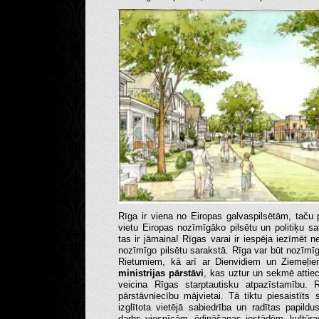
Rīga ir viena no Eiropas galvaspilsētām, taču 
vietu Eiropas nozīmīgāko pilsētu un politiķu s
tas ir jāmaina! Rīgas varai ir iespēja iezīmēt n
nozīmīgo pilsētu sarakstā. Rīga var būt nozīmī
Rietumiem, kā arī ar Dienvidiem un Ziemeļi
ministrijas pārstāvi
, kas uztur un sekmē attie
veicina Rīgas starptautisku atpazīstamību. R
pārstāvniecību mājvietai. Tā tiktu piesaistīts 
izglītota vietējā sabiedrība un radītas papild
darbs viesnīcām, ēdināšanas iestādēm, kultūras