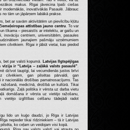
iezākos makus. Rīgai jāveicina īpaši ciešas
 ir modernākās, inovatīvākās Pasaulē. Jābrauc
s no tām un jāpārņem labākā prakse.
trs, bet ar savām aktivitātēm un pievilcību kļūtu
iemeļeiropas attīstības jauno centru
. To var
a un tīkama – piesaistīs ar intelektu, ar gaišu un
i, inovāciju centriem, universitātēm, pasaules
audzinātiem jaunajiem pašmāju uzņēmumiem
pniem cilvēkiem.
Rīgai ir jābūt vietai, kas piedod
tu, bet par valsti kopumā.
Latvijas Ilgtspējīgas
s vīzija ir “Latvija – zaļākā valsts pasaulē”
.
mē dzīvot taupīgi, lai vecumdienās justos brīvi
z cilvēkiem, gan pilsētas pārvaldi, gan
ļi ir nacionālās drošības pamatnosacījums. Tas
 ražošanā, medicīnā, drošībā un kultūrā. Tikai
atkarīgs. Zaļā politika ir vērsta uz darba vietu
Zaļā domāšana ir vērsta uz vietējo ražošanu,
vietējo izglītības celšanu tādejādi radot
īgu lido un kuģo daudzi, jo Rīga ir Latvijas
Rīga nepieder tikai rīdziniekiem – tā ir Latvijas
 pilsēta, ko ceļam un veidojam visi kopā.
 kopumā. Rīga nav valsts valstī vai atrauta no