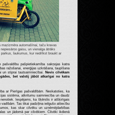
kā mazizmēra automašīnai, taču kravas
, nepiesārņo gaisu, un vienalga ātrāks
, parkus, laukumus, kur nedrīkst braukt ar
un pašvaldību pašpietiekamība sakņojas katra
rības ražošanai, enerģijas uzkrāšana, taupīšana
i un stiprai tautsaimniecībai.
Nevis cilvēkam
ādes, bet valstij jābūt atkarīgai no katra
ība ar Pierīgas pašvaldībām. Neskatoties, ka
ācijas sistēma, atkritumu saimniecība un daudz
nenotiek. Iespējams, ka šķērslis ir atšķirīgais
 vadībām. Tas tikai padziļina ieilgušo attiecību
tājumos, kas skar cilvēku un uzņēmējdarbības
 malas un jādomā par cilvēkiem. Cilvēki ikdienā