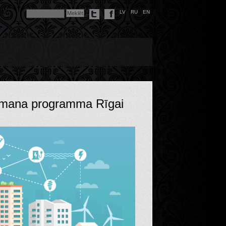
LV
RU
EN
b mana programma Rīgai