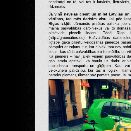
neatkarīgi no tā, vai tas ir latvietis, lietuvieti
rīdzinieks.
Ja viņš nevēlas cienīt un mīlēt Latvijas un 
vērtības, tad mēs darīsim visu, lai pēc ie
Rīgas izkļūt
. Jāmainās pilsētas politikai je
maina pašvaldības darbiniekus vai to domāšan
pilsētvide pievelk ikvienu. Tādēļ Rīgai i
(http://greencities.eu). Pašvaldības darbin
ilgtspējīgākā pilsētu veidošanas pieredze pasau
pārspīlēt ar zaļumu tur, kur cilvēki tam nav nobr
lietas, kas rāda pašvaldības ieinteresētību un 
Kā piemērs – nav jāliek visiem pašvaldības da
gan jārada apstākļi, ka braukt uz darbu ar ve
sabiedrisko transportu un gājējiem. Kaut vai
velokurjeru palīdzību, kur tas ir loģiski. Ka
nerādīs piemēru, tikmēr nav pamats prasīt, lai ma