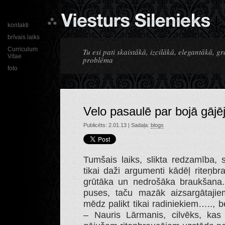
kontakti
brīvais laiks
Curriculum
Tu esi pati skaistākā, izcilākā, elegantākā, g
Vitae
problēma
foto
Velo pasaulē par bojā gājē
Publicēts: 2.01.13 | Sadaļa:
blogs
Tumšais laiks, slikta redzamība, s
tikai daži argumenti kādēļ riteņbr
grūtāka un nedrošāka braukšana.
puses, taču mazāk aizsargātajiem
mēdz palikt tikai radiniekiem….., b
– Nauris Lārmanis, cilvēks, kas