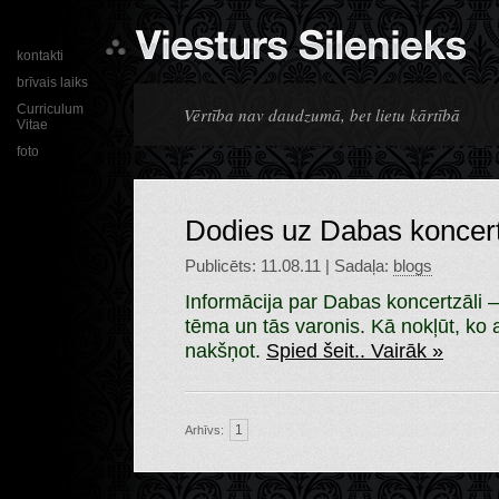
kontakti
brīvais laiks
Curriculum
Vērtība nav daudzumā, bet lietu kārtībā
Vitae
foto
Dodies uz Dabas koncert
Publicēts: 11.08.11 | Sadaļa:
blogs
Informācija par Dabas koncertzāli – 
tēma un tās varonis. Kā nokļūt, ko 
nakšņot.
Spied šeit..
Vairāk »
1
Arhīvs: