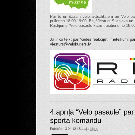
Par to un dažām velo aktualitātēm arī Velo pas
pulksten 18:00-19:00. Es, Viesturs Silenieks un 
Raidījums “Velo pasaule katru trešdienu no 18:0
Ja ir ko teikt par “ķēdes reakciju”, ir ieteikumi p
viesturs@velokurjers.lv
4.aprīļa “Velo pasaulē” par
sporta komandu
Publicēts: 3.04.12 | Sadaļa:
blogs