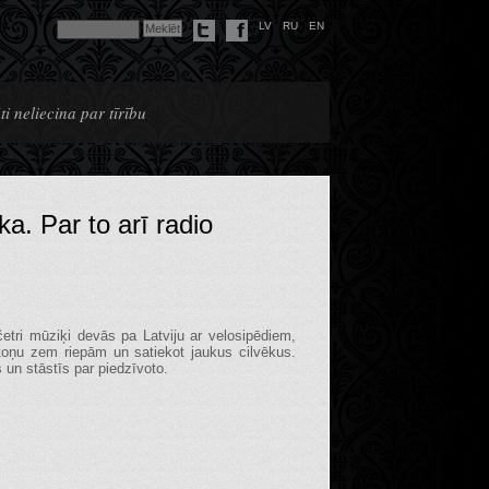
LV
RU
EN
i neliecina par tīrību
a. Par to arī radio
etri mūziķi devās pa Latviju ar velosipēdiem,
stoņu zem riepām un satiekot jaukus cilvēkus.
 un stāstīs par piedzīvoto.