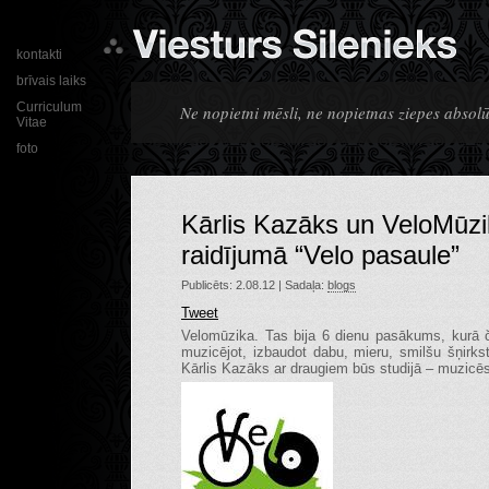
kontakti
brīvais laiks
Curriculum
Ne nopietni mēsli, ne nopietnas ziepes absolūt
Vitae
foto
Kārlis Kazāks un VeloMūzik
raidījumā “Velo pasaule”
Publicēts: 2.08.12 | Sadaļa:
blogs
Tweet
Velomūzika. Tas bija 6 dienu pasākums, kurā č
muzicējot, izbaudot dabu, mieru, smilšu šņirk
Kārlis Kazāks ar draugiem būs studijā – muzicēs