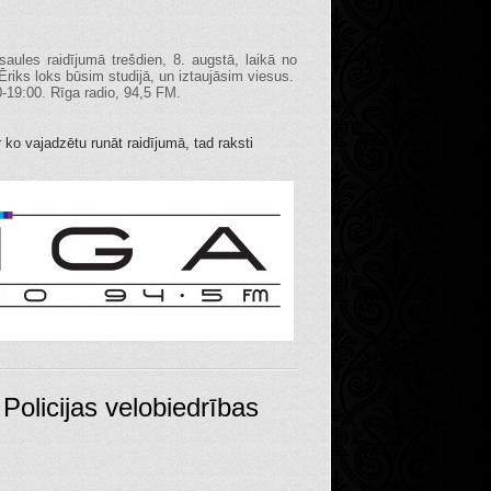
aules raidījumā trešdien, 8. augstā, laikā no
Ēriks loks būsim studijā, un iztaujāsim viesus.
0-19:00. Rīga radio, 94,5 FM.
ar ko vajadzētu runāt raidījumā, tad raksti
 Policijas velobiedrības