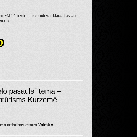
ī FM 94,5 vilnī. Tiešraidi var klausīties arī
ers.lv
elo pasaule” tēma –
lotūrisms Kurzemē
ma attistības centra
Vairāk »