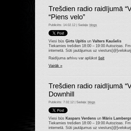
Trešdien radio raidījumā “
“Piens velo”
Publicēts: 14.02.12 | Sadaļa:
blogs
Viesi būs
Ģirts Upītis
un
Valters Kaušelis
Tiekamies trešdien 18:00 – 19:00 Autoziņas. Fm 99
internetā. Sūti jautājumus uz viesturs[@]velokurj
Raidījuma arhīvu var aplūkot
šeit
Vairāk »
Trešdien radio raidījumā “
Downhill
Publicēts: 7.02.12 | Sadaļa:
blogs
Viesi būs
Kaspars Verdens
un
Māris Lamberg
Tiekamies trešdien 18:00 – 19:00 Autoziņas. Fm 99
internetā. Sūti jautājumus uz viesturs[@]velokurj