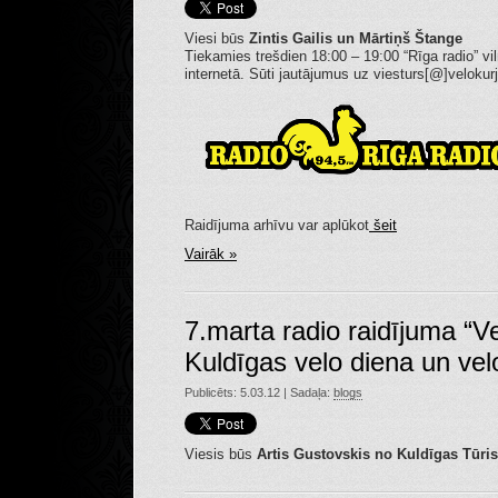
Viesi būs
Zintis Gailis un
Mārtiņš Štange
Tiekamies trešdien 18:00 – 19:00 “Rīga radio” viln
internetā. Sūti jautājumus uz viesturs[@]velokurj
Raidījuma arhīvu var aplūkot
šeit
Vairāk »
7.marta radio raidījuma “V
Kuldīgas velo diena un ve
Publicēts: 5.03.12 | Sadaļa:
blogs
Viesis būs
Artis Gustovskis no Kuldīgas Tūris