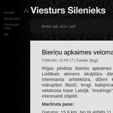
kontakti
brīvais laiks
Curriculum
Domā zaļi, dzīvo zaļi!
Vitae
foto
Bieriņu apkaimes veloma
Publicēts: 10.09.17 | Sadaļa:
blogs
Rīgas pilsētas Bieriņu apkaimes 
Lielākais akmens skulptūru dār
interesanta arhitektūra, diženi
mārupītes līkloči, krogi, kafejnī
velokrosa trase Latvijā, “Imulrings
interesanti objekti.
Maršruta pase:
Garums: 15,8 km. No tā asfalts 11