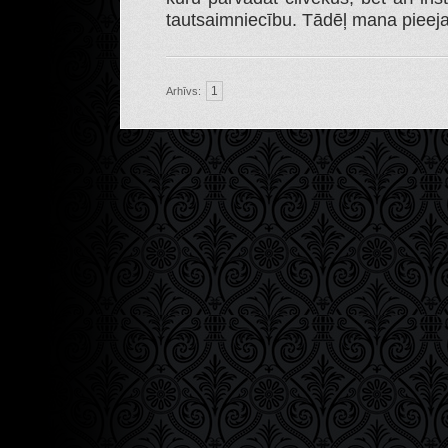
tautsaimniecību. Tādēļ mana pieej
1
Arhīvs: