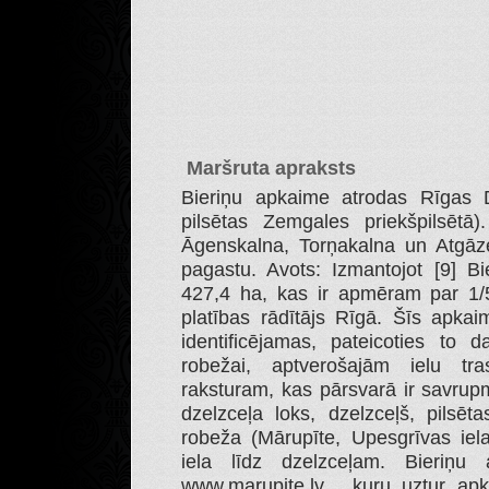
Maršruta apraksts
Bieriņu apkaime atrodas Rīgas D
pilsētas Zemgales priekšpilsētā
Āgenskalna, Torņakalna un Atgā
pagastu. Avots: Izmantojot [9] Bi
427,4 ha, kas ir apmēram par 1/
platības rādītājs Rīgā. Šīs apkai
identificējamas, pateicoties to d
robežai, aptverošajām ielu t
raksturam, kas pārsvarā ir savrup
dzelzceļa loks, dzelzceļš, pilsēta
robeža (Mārupīte, Upesgrīvas iel
iela līdz dzelzceļam. Bieriņu
www.marupite.lv , kuru uztur apk