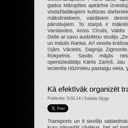
gados Mārupītes apkārtne izveidoj
visdažādākajiem kultūras darbinie
māksliniekiem, vairākiem desm
pārstāvjiem. To starpā ir māksli
Varslavāns, Ansis Cīrulis, Valdis
Delle ar savu audzēkņu studiju „Ze
un Indulis Ranka. Arī vesela krāšņa 
Ojārs Vācietis, Dagnija Zigmonte,
Rokpelnis. Savās mājās netā
operdziedātājs Kārlis Zariņš. Jau 
iecienīta rīdzinieku pastaigu vieta.
Kā efektīvāk organizēt tr
Publicēts: 9.02.14 | Sadaļa:
blogs
Transports un it sevišķi sabiedrisk
kuru pārvadāt cilvēkus, bet arī in