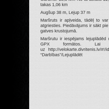
takas 1,06 km
Augšup 38 m, Lejup 37 m
Maršruts ir apļveida, tādēļ to var
atgriesties. Piedāvājums ir sākt pi
gatves krustojumā.
Maršrutu ir iespējams lejuplādēd
GPX formātos. Lai t
uz http://velokarte.divritenis.lv/#
“Darbības”/Lejuplādēt