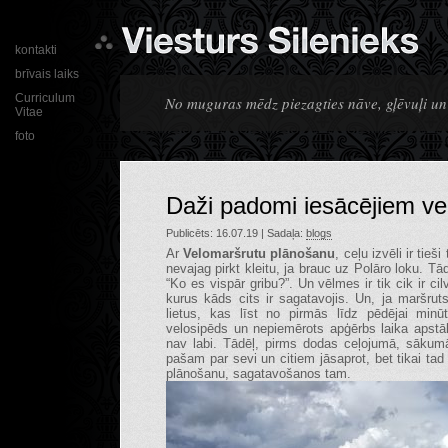
kontakti
brīvais laiks
Curriculum
No muguras mēdz piezagties nāve, gļēvuļi u
Vitae
foto
Daži padomi iesācējiem ve
Publicēts: 16.07.19 | Sadaļa:
blogs
Ar
Velomaršrutu plānošanu
, ceļu izvēli ir tie
nevajag pirkt kleitu, ja brauc uz Polāro loku. T
“Ko es vispār gribu?”. Un vēlmes ir tik cik ir c
kurus kāds cits ir sagatavojis. Un, ja maršru
lietus, kas līst no pirmās līdz pēdējai minūt
velosipēds un nepiemērots apģērbs laika apstā
nav labi. Tādēļ, pirms dodas ceļojumā, sākumā
pašam par sevi un citiem jāsaprot, bet tikai t
plānošanu, sagatavošanos tam.