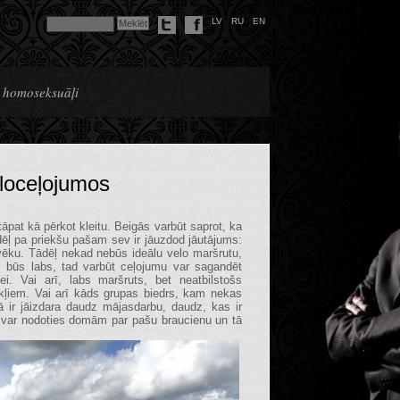
LV
RU
EN
n homoseksuāļi
loceļojumos
ši tāpat kā pērkot kleitu. Beigās varbūt saprot, ka
ādēļ pa priekšu pašam sev ir jāuzdod jāutājums:
ilvēku. Tādēļ nekad nebūs ideālu velo maršrutu,
ts būs labs, tad varbūt ceļojumu var sagandēt
ei. Vai arī, labs maršruts, bet neatbilstošs
kļiem. Vai arī kāds grupas biedrs, kam nekas
 ir jāizdara daudz mājasdarbu, daudz, kas ir
ad var nodoties domām par pašu braucienu un tā