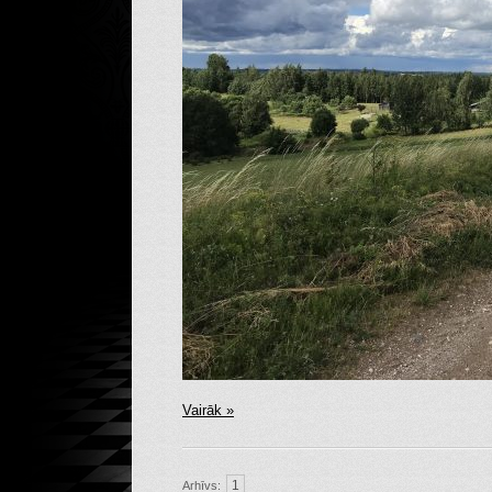
Vairāk »
1
Arhīvs: