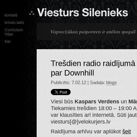
kontakti
brīvais laiks
Curriculum
Visprecīzākais pašportrets ir attēlots spogulī
Vitae
foto
Trešdien radio raidījumā
par Downhill
Publicēts: 7.02.12 | Sadaļa:
blogs
Viesi būs
Kaspars Verdens
un
Mā
Tiekamies trešdien 18:00 – 19:00 Au
var klausīties arī internetā. Sūti ja
viesturs[@]velokurjers.lv
Raidījuma arhīvu var aplūkot
šeit