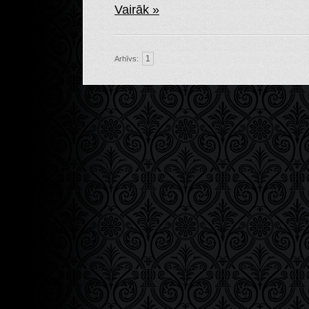
Vairāk »
1
Arhīvs: