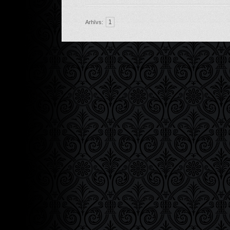
1
Arhīvs: