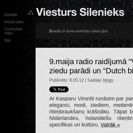
kontakti
brīvais laiks
Curriculum
Bauda ir koncentrētas emocijas
Vitae
foto
9.maija radio raidījumā 
ziedu parādi un “Dutch b
Publicēts: 8.05.12 | Sadaļa:
blogs
Ar Kasparu Virsnīti runāsim par pa
eleganci, modi, ziediem, meiten
riteņbraukšanu krāšņāku. Tāpat 
Nīderlandes, holandiešu riteņb
specifikas un kultūru.
Vairāk »