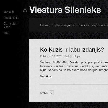
kontakti
brīvais laiks
Curriculum
Daudzi ir apmaldījušies pirms vēl iegājuši m
Vitae
foto
Ko Ķuzis ir labu izdarījis?
Publicēts: 10.02.20 | Sadaļa:
blogs
Šodien, 10.02.2020 Valsts policijas priekšn
Internetā var lasīt dažādus viedokļus, komentār
bijusi sadarbība un ko esam kopā darījuši riteņbr
Vairāk »
1
Arhīvs: