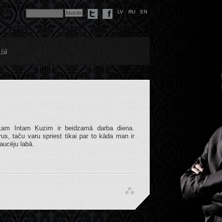
LV
RU
EN
ežā
iekam Intam Ķuzim ir beidzamā darba diena.
us, taču varu spriest tikai par to kāda man ir
aucēju labā.