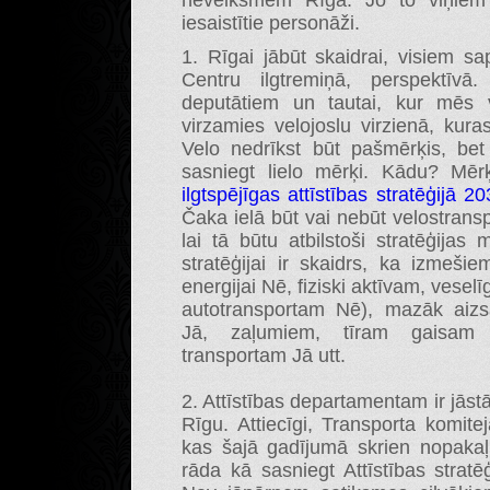
neveiksmēm Rīgā. Jo to viņiem 
iesaistītie personāži.
1. Rīgai jābūt skaidrai, visiem s
Centru ilgtremiņā, perspektīvā
deputātiem un tautai, kur mēs v
virzamies velojoslu virzienā, kura
Velo nedrīkst būt pašmērķis, be
sasniegt lielo mērķi. Kādu? Mērķ
ilgtspējīgas attīstības stratēģijā 
Čaka ielā būt vai nebūt velostransp
lai tā būtu atbilstoši stratēģijas
stratēģijai ir skaidrs, ka izmeši
energijai Nē, fiziski aktīvam, ves
autotransportam Nē), mazāk aizs
Jā, zaļumiem, tīram gaisam J
transportam Jā utt.
2. Attīstības departamentam ir jās
Rīgu. Attiecīgi, Transporta komit
kas šajā gadījumā skrien nopaka
rāda kā sasniegt Attīstības strat