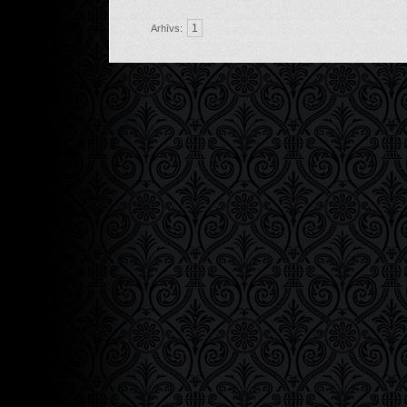
1
Arhīvs: