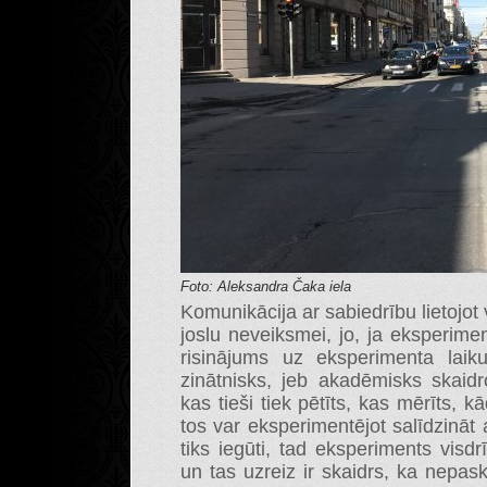
Foto: Aleksandra Čaka iela
Komunikācija ar sabiedrību lietojot
joslu neveiksmei, jo, ja eksperimen
risinājums uz eksperimenta laik
zinātnisks, jeb akadēmisks skai
kas tieši tiek pētīts, kas mērīts, kād
tos var eksperimentējot salīdzināt
tiks iegūti, tad eksperiments visd
un tas uzreiz ir skaidrs, ka nepas