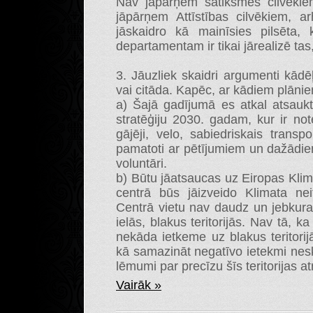
Nav jāpārņem satiksmes cilvēkie
jāpārņem Attīstības cilvēkiem, ar
jāskaidro kā mainīsies pilsēta,
departamentam ir tikai jārealizē tas
3. Jāuzliek skaidri argumenti kādē
vai citāda. Kapēc, ar kādiem plānie
a) Šajā gadījumā es atkal atsaukto
stratēģiju 2030. gadam, kur ir note
gājēji, velo, sabiedriskais transpor
pamatoti ar pētījumiem un dažādie
voluntāri.
b) Būtu jāatsaucas uz Eiropas Klim
centrā būs jāizveido Klimata ne
Centrā vietu nav daudz un jebkura 
ielās, blakus teritorijās. Nav tā, k
nekāda ietkeme uz blakus teritorijā
kā samazināt negatīvo ietekmi nesk
lēmumi par precīzu šīs teritorijas a
Vairāk »