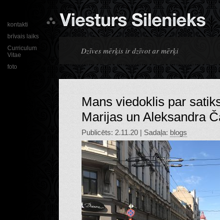
kontakti
brīvais laiks
Curriculum
Dzīves mērķis ir dzīvot ar mērķi
Vitae
foto
Mans viedoklis par satik
Marijas un Aleksandra Č
Publicēts: 2.11.20 | Sadaļa:
blogs