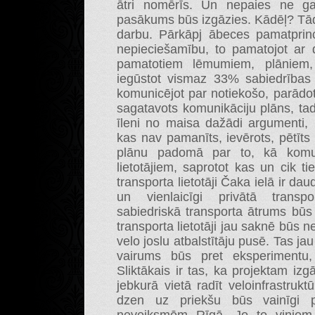
ātri nomērīs. Un nepaies ne ga
pasākums būs izgāzies. Kādēļ? Tādē
darbu. Pārkāpj ābeces pamatprinc
nepieciešamību, to pamatojot ar d
pamatotiem lēmumiem, plāniem,
iegūstot vismaz 33% sabiedrības
komunicējot par notiekošo, parādot 
sagatavots komunikāciju plāns, tad
īleni no maisa dažādi argumenti,
kas nav pamanīts, ievērots, pētīts 
plānu padomā par to, kā komuni
lietotājiem, saprotot kas un cik ti
transporta lietotāji Čaka ielā ir d
un vienlaicīgi privātā transp
sabiedriskā transporta ātrums būs
transporta lietotāji jau saknē būs 
velo joslu atbalstītāju pusē. Tas j
vairums būs pret eksperimentu, 
Sliktākais ir tas, ka projektam iz
jebkurā vietā radīt veloinfrastrukt
dzen uz priekšu būs vainīgi 