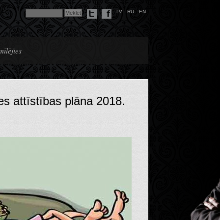
LV
RU
EN
mīlējies
es attīstības plāna 2018.