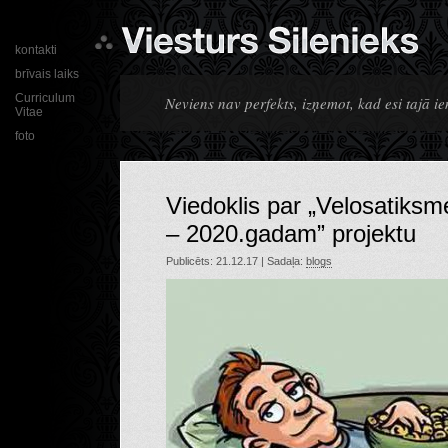
kontakti
brīvais laiks
Curriculum
Neviens nav perfekts, izņemot, kad esi tajā ie
Vitae
foto
Viedoklis par „Velosatiksm
– 2020.gadam” projektu
Publicēts: 21.12.17 | Sadaļa:
blogs