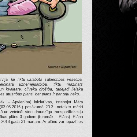
vijā, lai tiktu uzlabota sabiedrības veselība,
 veicināta uzņēmējdarbība, tiktu mazināts
n kvalitāte, cilvēku drošība, tādejādi lielāka
s attīstības plāns, bet plāns ir par teju neko.
āk – Apvienība) iniciatīvas, īstenojot Māra
 (03.05.2016.) pasākumā 20.3. noteikto mērķi
mā un veicināt videi draudzīgu transportlīdzekļu
stības plāns 3 gadiem (turpmāk – Plāns). Plāna
dz 2018.gada 31.martam. Ar plānu var iepazīties