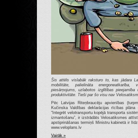
Šis attēls vislabāk raksturo to, kas jādara Lat
mobilitāte, palielināta energoneatkarība,
piesārņojums, uzlabotos izglītības pieejamība u
produktivitāte. Tieši par šo visu nav Velosatiksme
Pēc Latvijas Riteņbraucēju apvienības (turpm
Kučinska Valdības deklarācijas rīcības plāna
“Integrēt velotransportu kopējā transporta sistē
izmantošanu”, ir izstrādāts Velosatiksmes attī
apstiprināšanas termiņš Ministru kabinetā ir lī
www.veloplans.lv
Vairāk »